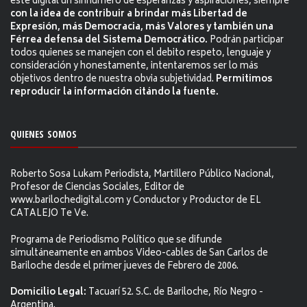
este digital un sinnúmero de esperanzas y aspiraciones, siempre
con la idea de contribuir a brindar más Libertad de
Expresión, más Democracia, más Valores y también una
Férrea defensa del Sistema Democrático.
Podrán participar
todos quienes se manejen con el debito respeto, lenguaje y
consideración y honestamente, intentaremos ser lo más
objetivos dentro de nuestra obvia subjetividad.
Permitimos
reproducir la información citándo la fuente.
QUIENES SOMOS
Roberto Sosa Lukam Periodista, Martillero Público Nacional,
Profesor de Ciencias Sociales, Editor de
www.barilochedigital.com y Conductor y Productor de EL
CATALEJO Te Ve.
Programa de Periodismo Político que se difunde
simultáneamente en ambos Video-cables de San Carlos de
Bariloche desde el primer jueves de Febrero de 2006.
Domicilio Legal:
Tacuarí 52. S.C. de Bariloche, Río Negro -
Argentina.