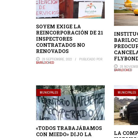
SOYEM EXIGE LA
REINCORPORACIÓN DE 21
INSTITU
INSPECTORES
BARILOC
CONTRATADOS NO
PREOCUP
RENOVADOS
CANCELA
FLYBON
28 SEPTIEMBRE, 2022
PUBLICADO POR
BARILOCHED
28 NOVIEMBR
BARILOCHED
MUNICIPALES
MUNICIPALES
«TODOS TRABAJÁBAMOS
LA COMP
CON MIEDO» DIJO LA