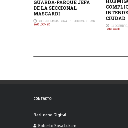
HORMIG
GUARDA-PARQUE JEFA
COMPLI
DE LA SECCIONAL
INTENDE
MASCARDI
CIUDAD
28 SEPTIEMBRE, 2024
PUBLICADO POR
BARILOCHED
11 OCTUBRE,
BARILOCHED
CONTACTO
Bariloche Digital
Roberto Sosa Lukam