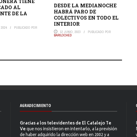
ONERA TIENE
DESDE LA MEDIANOCHE
CADO AL
HABRÁ PARO DE
NTE DE LA
COLECTIVOS EN TODO EL
INTERIOR
 2024
PUBLICADO POR
12 JUNIO, 2023
PUBLICADO POR
BARILOCHED
AGRADECIMIENTO
Gracias a los televidentes de El Catalejo Te
Ve
que nos insistieron en intentarlo, a la previsión
de haber adquirido la dirección web en 2002 y a