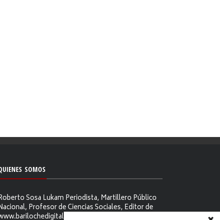
QUIENES SOMOS
Roberto Sosa Lukam Periodista, Martillero Público
Nacional, Profesor de Ciencias Sociales, Editor de
www.barilochedigital.com y Conductor y Productor