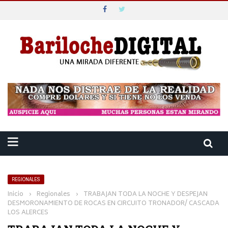
REGIONALES
Inicio
›
Regionales
›
TRABAJAN TODA LA NOCHE Y DESPEJAN
DESMORONAMIENTO DE ROCAS EN CIRCUITO TRONADOR/ CASCADA
LOS ALERCES