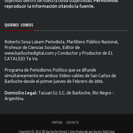
objetivos dentro de nuestra obvia subjetividad.
Permitimos
reproducir la información citándo la fuente.
QUIENES SOMOS
Roberto Sosa Lukam Periodista, Martillero Público Nacional,
Profesor de Ciencias Sociales, Editor de
www.barilochedigital.com y Conductor y Productor de EL
CATALEJO Te Ve.
Programa de Periodismo Político que se difunde
simultáneamente en ambos Video-cables de San Carlos de
Bariloche desde el primer jueves de Febrero de 2006.
Domicilio Legal:
Tacuarí 52. S.C. de Bariloche, Río Negro -
Argentina.
PORTADA
CONTACTO
Copyright © 2022 ® Bariloche Digital | Sitio Producido por
Karma Web Sitios