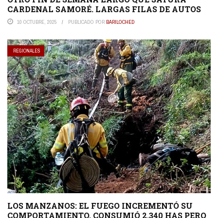
CARDENAL SAMORÉ. LARGAS FILAS DE AUTOS
10 OCTUBRE, 2025
PUBLICADO POR
BARILOCHED
REGIONALES
LOS MANZANOS: EL FUEGO INCREMENTÓ SU
COMPORTAMIENTO, CONSUMIÓ 2.340 HAS PERO