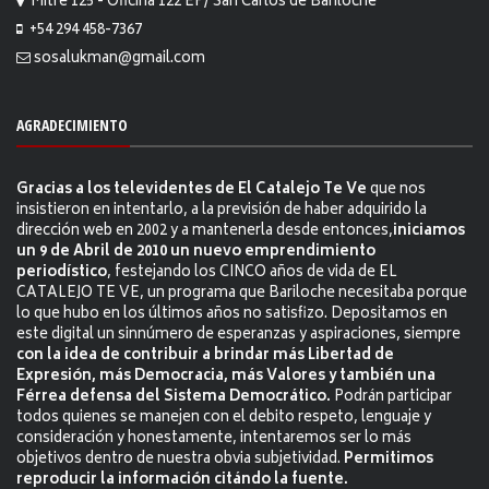
Mitre 125 - Oficina 122 EP/ San Carlos de Bariloche
+54 294 458-7367
sosalukman@gmail.com
AGRADECIMIENTO
Gracias a los televidentes de El Catalejo Te Ve
que nos
insistieron en intentarlo, a la previsión de haber adquirido la
dirección web en 2002 y a mantenerla desde entonces,
iniciamos
un 9 de Abril de 2010 un nuevo emprendimiento
periodístico
, festejando los CINCO años de vida de EL
CATALEJO TE VE, un programa que Bariloche necesitaba porque
lo que hubo en los últimos años no satisfizo. Depositamos en
este digital un sinnúmero de esperanzas y aspiraciones, siempre
con la idea de contribuir a brindar más Libertad de
Expresión, más Democracia, más Valores y también una
Férrea defensa del Sistema Democrático.
Podrán participar
todos quienes se manejen con el debito respeto, lenguaje y
consideración y honestamente, intentaremos ser lo más
objetivos dentro de nuestra obvia subjetividad.
Permitimos
reproducir la información citándo la fuente.