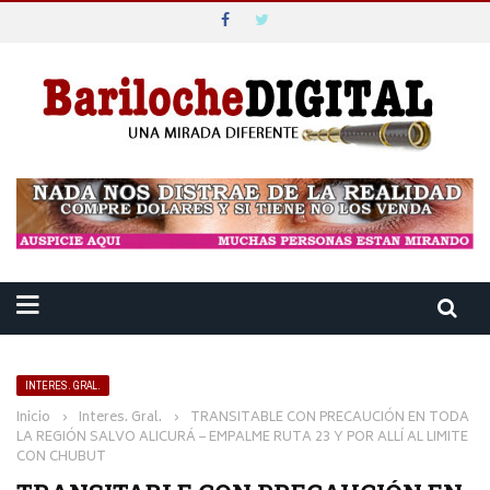
INTERES. GRAL.
Inicio
›
Interes. Gral.
›
TRANSITABLE CON PRECAUCIÓN EN TODA
LA REGIÓN SALVO ALICURÁ – EMPALME RUTA 23 Y POR ALLÍ AL LIMITE
CON CHUBUT