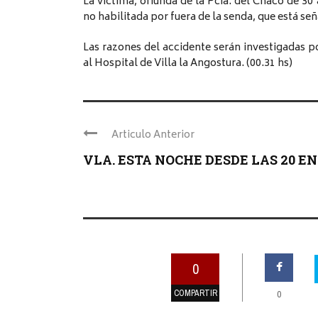
La víctima, oriunda de la Pcia. del Chaco de 3
no habilitada por fuera de la senda, que está se
Las razones del accidente serán investigadas p
al Hospital de Villa la Angostura. (00.31 hs)
Articulo Anterior
VLA. ESTA NOCHE DESDE LAS 20 EN .
0
COMPARTIR
0