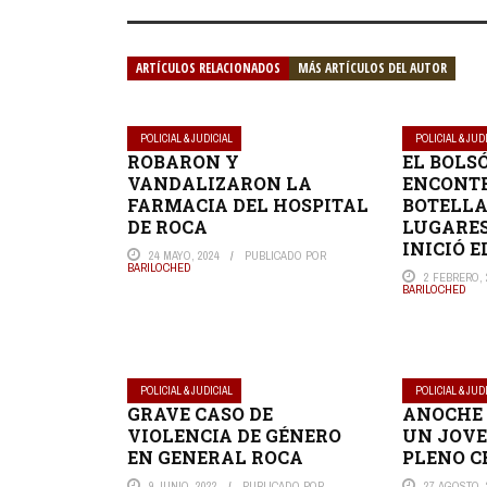
ARTÍCULOS RELACIONADOS
MÁS ARTÍCULOS DEL AUTOR
POLICIAL & JUDICIAL
POLICIAL & JUD
ROBARON Y
EL BOLS
VANDALIZARON LA
ENCONT
FARMACIA DEL HOSPITAL
BOTELLA
DE ROCA
LUGARES
INICIÓ 
24 MAYO, 2024
PUBLICADO POR
BARILOCHED
2 FEBRERO, 
BARILOCHED
POLICIAL & JUDICIAL
POLICIAL & JUD
GRAVE CASO DE
ANOCHE 
VIOLENCIA DE GÉNERO
UN JOVE
EN GENERAL ROCA
PLENO C
9 JUNIO, 2022
PUBLICADO POR
27 AGOSTO, 