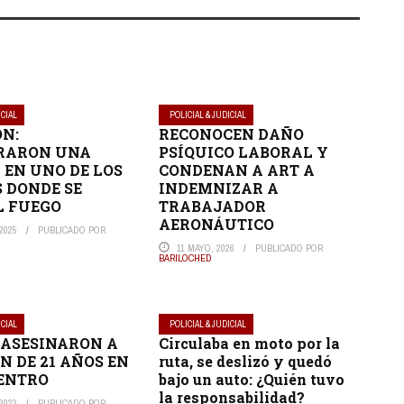
ICIAL
POLICIAL & JUDICIAL
ÓN:
RECONOCEN DAÑO
RARON UNA
PSÍQUICO LABORAL Y
 EN UNO DE LOS
CONDENAN A ART A
 DONDE SE
INDEMNIZAR A
EL FUEGO
TRABAJADOR
AERONÁUTICO
2025
PUBLICADO POR
11 MAYO, 2026
PUBLICADO POR
BARILOCHED
ICIAL
POLICIAL & JUDICIAL
ASESINARON A
Circulaba en moto por la
N DE 21 AÑOS EN
ruta, se deslizó y quedó
ENTRO
bajo un auto: ¿Quién tuvo
la responsabilidad?
2023
PUBLICADO POR