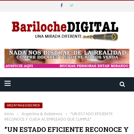
ARGENTINA & GOBIERNOS
Inicio
›
Argentina & Gobiernos
›
“UN ESTADO EFICIENTE
RECONOCE Y CUIDA AL EMPLEADO QUE CUMPLE”
“UN ESTADO EFICIENTE RECONOCE Y