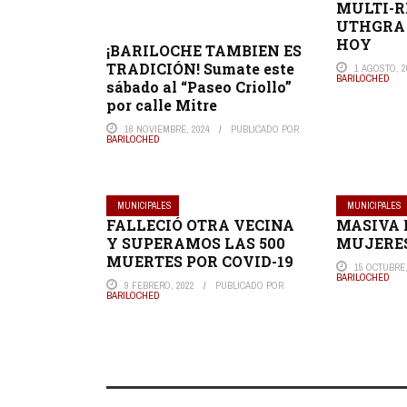
MULTI-R
UTHGRA
HOY
¡BARILOCHE TAMBIEN ES
TRADICIÓN! Sumate este
1 AGOSTO, 2
BARILOCHED
sábado al “Paseo Criollo”
por calle Mitre
16 NOVIEMBRE, 2024
PUBLICADO POR
BARILOCHED
MUNICIPALES
MUNICIPALES
FALLECIÓ OTRA VECINA
MASIVA
Y SUPERAMOS LAS 500
MUJERES
MUERTES POR COVID-19
15 OCTUBRE,
BARILOCHED
9 FEBRERO, 2022
PUBLICADO POR
BARILOCHED