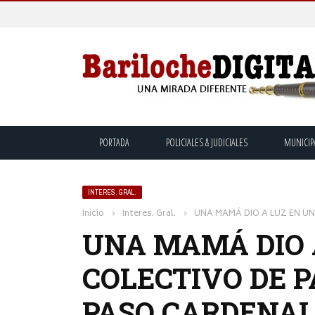
PORTADA
POLICIALES & JUDICIALES
MUNICIP
INTERES. GRAL.
Inicio
›
Interes. Gral.
›
UNA MAMÁ DIO A LUZ EN U
UNA MAMÁ DIO 
COLECTIVO DE P
PASO CARDENA