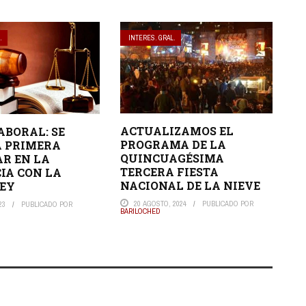
.
INTERES. GRAL.
ACTUALIZAMOS EL
ABORAL: SE
PROGRAMA DE LA
A PRIMERA
QUINCUAGÉSIMA
R EN LA
TERCERA FIESTA
IA CON LA
NACIONAL DE LA NIEVE
LEY
20 AGOSTO, 2024
PUBLICADO POR
23
PUBLICADO POR
BARILOCHED