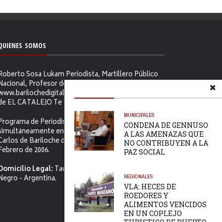
QUIENES SOMOS
Roberto Sosa Lukam Periodista, Martillero Público
Nacional, Profesor de Ciencias Sociales, Editor de
www.barilochedigital.com y Conductor y Productor
de EL CATALEJO Te Ve.
MUNICIPALES
Programa de Periodismo Político que se difunde
CONDENA DE GENNUSO
simultáneamente en ambos Video-cables de San
A LAS AMENAZAS QUE
Carlos de Bariloche desde el primer jueves de
NO CONTRIBUYEN A LA
Febrero de 2006.
PAZ SOCIAL
Domicilio Legal:
Tacuarí 52. S.C. de Bariloche, Río
REGIONALES
Negro - Argentina.
VLA: HECES DE
ROEDORES Y
ALIMENTOS VENCIDOS
EN UN COPLEJO