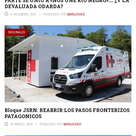
PARTE SE UNIÓ A «NOS UNE RIO NEGRO»…. ¿Y LA
DEVALUADA ODARDA?
6 DICIEMBRE, 2022
PUBLICADO POR
BARILOCHED
REGIONALES
Bloque JSRN: REABRIR LOS PASOS FRONTERIZOS
PATAGONICOS
29 MARZO, 2022
PUBLICADO POR
BARILOCHED