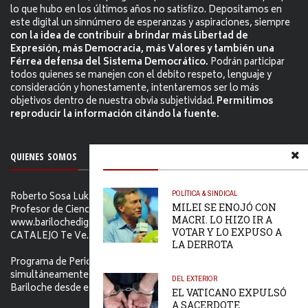
lo que hubo en los últimos años no satisfizo. Depositamos en
este digital un sinnúmero de esperanzas y aspiraciones, siempre
con la idea de contribuir a brindar más Libertad de
Expresión, más Democracia, más Valores y también una
Férrea defensa del Sistema Democrático.
Podrán participar
todos quienes se manejen con el debito respeto, lenguaje y
consideración y honestamente, intentaremos ser lo más
objetivos dentro de nuestra obvia subjetividad.
Permitimos
reproducir la información citándo la fuente.
QUIENES SOMOS
POLÍTICA & SINDICAL
Roberto Sosa Lukam Periodista, Martillero Público Nacional,
MILEI SE ENOJÓ CON
Profesor de Ciencias Sociales, Editor de
MACRI. LO HIZO IR A
www.barilochedigital.com y Conductor y Productor de EL
VOTAR Y LO EXPUSO A
CATALEJO Te Ve.
LA DERROTA
Programa de Periodismo Político que se difunde
simultáneamente en ambos Video-cables de San Carlos de
DEL EXTERIOR
Bariloche desde el primer jueves de Febrero de 2006.
EL VATICANO EXPULSÓ
A SACERDOTE