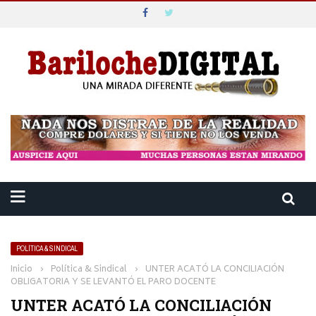
POLÍTICA & SINDICAL
Inicio
›
Política & Sindical
›
UNTER ACATÓ LA CONCILIACIÓN
OBLIGATORIA Y SE LEVANTÓ EL PARO DOCENTE
UNTER ACATÓ LA CONCILIACIÓN