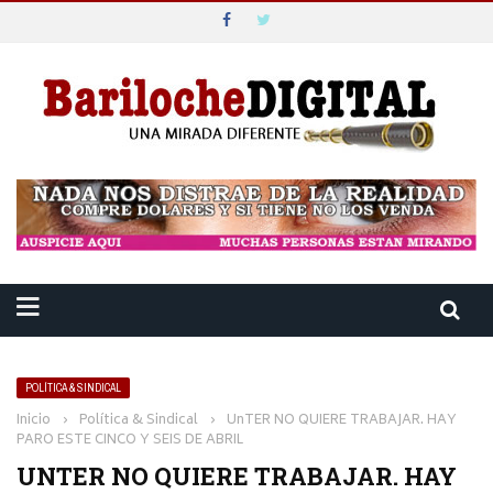
POLÍTICA & SINDICAL
Inicio
›
Política & Sindical
›
UnTER NO QUIERE TRABAJAR. HAY
PARO ESTE CINCO Y SEIS DE ABRIL
UNTER NO QUIERE TRABAJAR. HAY