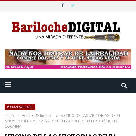
POLICIAL & JUDICIAL
Inicio
›
Policial & Judicial
›
VECINO DE LAS VICTORIAS DE 71
AÑOS COMERCIALIZABA ESTUPEFACIENTES. TENIA 1 1/2 KG DE
COCAINA