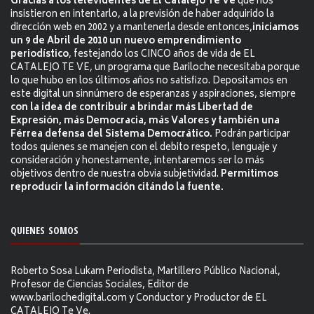
Gracias a los televidentes de El Catalejo Te Ve
que nos
insistieron en intentarlo, a la previsión de haber adquirido la
dirección web en 2002 y a mantenerla desde entonces,
iniciamos
un 9 de Abril de 2010 un nuevo emprendimiento
periodístico
, festejando los CINCO años de vida de EL
CATALEJO TE VE, un programa que Bariloche necesitaba porque
lo que hubo en los últimos años no satisfizo. Depositamos en
este digital un sinnúmero de esperanzas y aspiraciones, siempre
con la idea de contribuir a brindar más Libertad de
Expresión, más Democracia, más Valores y también una
Férrea defensa del Sistema Democrático.
Podrán participar
todos quienes se manejen con el debito respeto, lenguaje y
consideración y honestamente, intentaremos ser lo más
objetivos dentro de nuestra obvia subjetividad.
Permitimos
reproducir la información citándo la fuente.
QUIENES SOMOS
Roberto Sosa Lukam Periodista, Martillero Público Nacional,
Profesor de Ciencias Sociales, Editor de
www.barilochedigital.com y Conductor y Productor de EL
CATALEJO Te Ve.