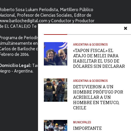
Roberto Sosa Lukam Periodista, Martillero Público
Nacional, Profesor de Ciencias Sociales, Editor de
www.barilochedigital.com y Conductor y Productor
de EL CATALEJO Te Ve.
Programa de Periodismo Político que se difunde
simultáneamente en ambos Video-cables de San
ARGENTINA & GOBIERNOS
Carlos de Bariloche desde el primer jueves de
«TAPON FISCAL» EL
Febrero de 2006.
ATAJO DE MILEI PARA
HABILITAR EL USO DE
Domicilio Legal:
Tacuarí 52. S.C. de Bariloche, Río
DÓLARES SIN DECLARAR
Negro - Argentina.
ARGENTINA & GOBIERNOS
DETUVIERON A UN
HOMBRE PRÓFUGO POR
ACRIBILLAR A UN
HOMBRE EN TEMUCO,
CHILE
MUNICIPALES
IMPORTANTE