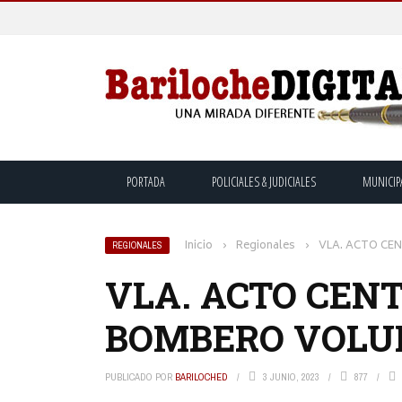
PORTADA
POLICIALES & JUDICIALES
MUNICIP
Inicio
›
Regionales
›
VLA. ACTO CE
REGIONALES
VLA. ACTO CENT
BOMBERO VOLU
PUBLICADO POR
BARILOCHED
3 JUNIO, 2023
877