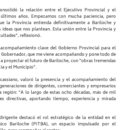
nsolidó la relación entre el Ejecutivo Provincial y el
s últimos años. Empezamos con mucha paciencia, pero
 la Provincia entienda definitivamente a Bariloche y
 ideas que nos plantean. Esta unión entre la Provincia y
cultades”, reflexionó.
l acompañamiento clave del Gobierno Provincial para el
 el Gobernador, que me viene acompañando y pone todo de
 a proyectar el futuro de Bariloche, con “obras tremendas
ia y el Municipio”.
rcassiano, valoró la presencia y el acompañamiento del
generaciones de dirigentes, comerciantes y empresarios
a región: “A lo largo de estas ocho décadas, más de mil
nes directivas, aportando tiempo, experiencia y mirada
dirigente destacó el rol estratégico de la entidad en el
gico Bariloche (PITBA), un espacio impulsado por el