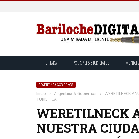
PORTADA
POLICIALES & JUDICIALES
MUNICIP
ARGENTINA & GOBIERNOS
Inicio
›
Argentina & Gobiernos
›
WERETILNECK ANU
TURÍSTICA
WERETILNECK 
NUESTRA CIUDA