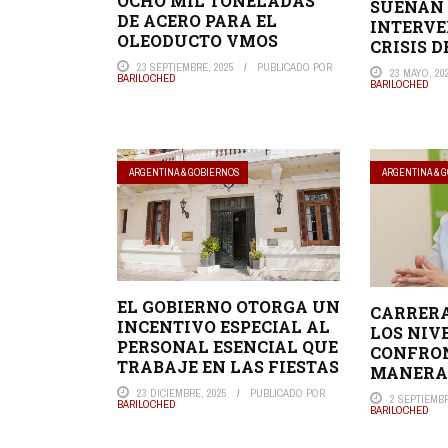
OCHO MIL TONELADAS
SUEÑAN 
DE ACERO PARA EL
INTERVE
OLEODUCTO VMOS
CRISIS D
23 SEPTIEMBRE, 2025
PUBLICADO POR
23 MAYO, 20
BARILOCHED
BARILOCHED
ARGENTINA & GOBIERNOS
ARGENTINA & 
EL GOBIERNO OTORGA UN
CARRERA
INCENTIVO ESPECIAL AL
LOS NIV
PERSONAL ESENCIAL QUE
CONFRO
TRABAJE EN LAS FIESTAS
MANERA
23 DICIEMBRE, 2025
PUBLICADO POR
2 SEPTIEMBR
BARILOCHED
BARILOCHED