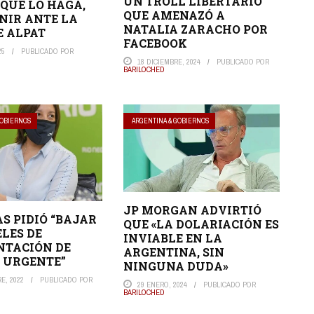
UN TROLL LIBERTARIO
QUE LO HAGA,
QUE AMENAZÓ A
NIR ANTE LA
NATALIA ZARACHO POR
E ALPAT
FACEBOOK
25
PUBLICADO POR
18 DICIEMBRE, 2024
PUBLICADO POR
BARILOCHED
GOBIERNOS
ARGENTINA & GOBIERNOS
JP MORGAN ADVIRTIÓ
S PIDIÓ “BAJAR
QUE «LA DOLARIACIÓN ES
ELES DE
INVIABLE EN LA
NTACIÓN DE
ARGENTINA, SIN
 URGENTE”
NINGUNA DUDA»
E, 2022
PUBLICADO POR
29 ENERO, 2024
PUBLICADO POR
BARILOCHED