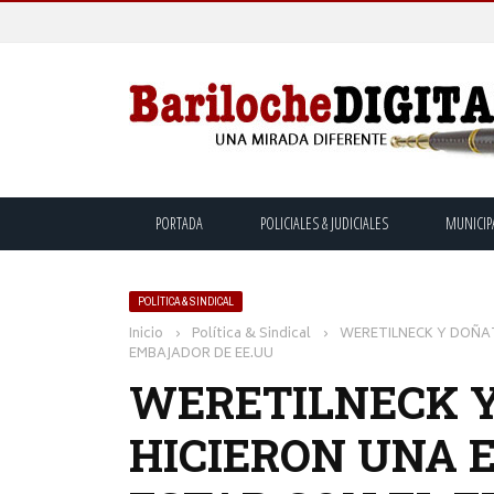
PORTADA
POLICIALES & JUDICIALES
MUNICIP
POLÍTICA & SINDICAL
Inicio
›
Política & Sindical
›
WERETILNECK Y DOÑAT
EMBAJADOR DE EE.UU
WERETILNECK Y
HICIERON UNA 