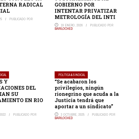
NTERNA RADICAL
GOBIERNO POR
IAL
INTENTAR PRIVATIZAR
METROLOGÍA DEL INTI
25
PUBLICADO POR
19 ENERO, 2026
PUBLICADO POR
BARILOCHED
DICAL
POLÍTICA & SINDICAL
S Y
“Se acabaron los
ACIONES DEL
privilegios, ningún
CIAN SU
rionegrino que acuda a la
MIENTO EN RIO
Justicia tendrá que
aportar a un sindicato”
2022
PUBLICADO POR
3 OCTUBRE, 2025
PUBLICADO POR
BARILOCHED