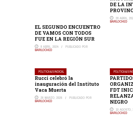
DE LA I
PROVINC
28 ABRIL, 20
BARILOCHED
EL SEGUNDO ENCUENTRO
DE VAMOS CON TODOS
FUE EN LA REGIÓN SUR
8 ABRIL, 2024
PUBLICADO POR
BARILOCHED
POLÍTICA & SINDICAL
POLÍTICA & SIN
Rucci celebró la
PARTIDO
inauguración del Instituto
ORGANIZ
Vaca Muerta
FDT INI
RELANZA
26 MARZO, 2026
PUBLICADO POR
NEGRO
BARILOCHED
10 AGOSTO, 
BARILOCHED