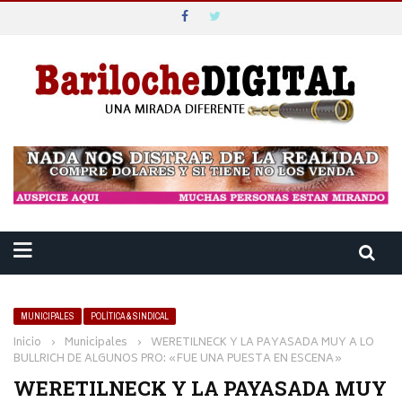
MUNICIPALES
POLÍTICA & SINDICAL
Inicio
›
Municipales
›
WERETILNECK Y LA PAYASADA MUY A LO
BULLRICH DE ALGUNOS PRO: «FUE UNA PUESTA EN ESCENA»
WERETILNECK Y LA PAYASADA MUY