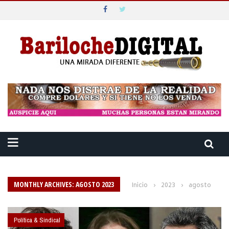
MONTHLY ARCHIVES: AGOSTO 2023
Inicio
›
2023
›
agosto
Política & Sindical