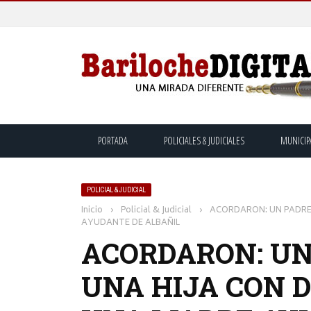
PORTADA
POLICIALES & JUDICIALES
MUNICIP
POLICIAL & JUDICIAL
Inicio
›
Policial & Judicial
›
ACORDARON: UN PADRE 
AYUDANTE DE ALBAÑIL
ACORDARON: UN
UNA HIJA CON D