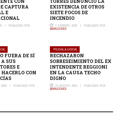
ENTE CON
TORRES DENUNCIÓ LA
DE CAPTURA
EXISTENCIA DE OTROS
L E
SIETE FOCOS DE
ACIONAL
INCENDIO
26
PUBLICADO POR
5 FEBRERO, 2025
PUBLICADO POR
BARILOCHED
ICIAL
POLICIAL & JUDICIAL
O FUERA DE SÍ
RECHAZARON
 A SUS
SOBRESEIMIENTO DEL EX
TORES E
INTENDENTE REGGIONI
 HACERLO CON
EN LA CAUSA TECHO
ICÍAS
DIGNO
 2022
PUBLICADO POR
21 AGOSTO, 2024
PUBLICADO POR
BARILOCHED