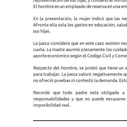
representación de sus hijas, y condenó al hombre
El hombre es un empleado de reserva en una em
En la presentación, la mujer indicó que las n
Afronta ella sola los gastos en educación, sal
sus hijas.
La jueza consideró que en este caso existen nec
cuota. La madre asumió plenamente los cuidad
aporte económico según el Código Civil y Comer
Respecto del hombre, se probó que tiene un 
para trabajar. La jueza valoró negativamente qu
no ofreció pruebas ni contestó la demanda. Esto 
Recordó que todo padre está obligado a r
responsabilidades y que no puede excusarse 
imposibilidad real.