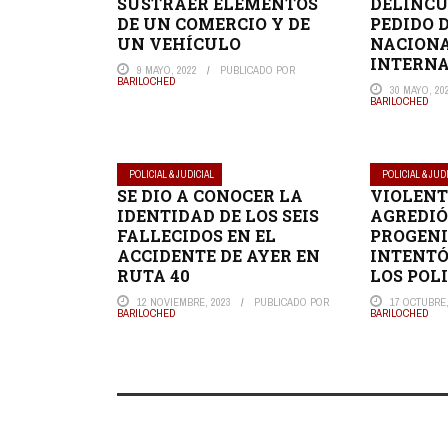
SUSTRAER ELEMENTOS
DELINCU
DE UN COMERCIO Y DE
PEDIDO 
UN VEHÍCULO
NACIONA
INTERN
9 MAYO, 2022
PUBLICADO POR
BARILOCHED
30 MAYO, 20
BARILOCHED
POLICIAL & JUDICIAL
POLICIAL & JUD
SE DIO A CONOCER LA
VIOLENT
IDENTIDAD DE LOS SEIS
AGREDIÓ
FALLECIDOS EN EL
PROGENI
ACCIDENTE DE AYER EN
INTENTÓ
RUTA 40
LOS POL
12 NOVIEMBRE, 2023
PUBLICADO POR
17 OCTUBRE,
BARILOCHED
BARILOCHED