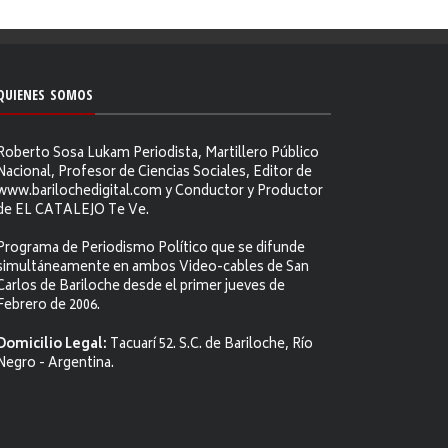
QUIENES SOMOS
Roberto Sosa Lukam Periodista, Martillero Público
Nacional, Profesor de Ciencias Sociales, Editor de
www.barilochedigital.com y Conductor y Productor
de EL CATALEJO Te Ve.
Programa de Periodismo Político que se difunde
simultáneamente en ambos Video-cables de San
Carlos de Bariloche desde el primer jueves de
Febrero de 2006.
Domicilio Legal:
Tacuarí 52. S.C. de Bariloche, Río
Negro - Argentina.