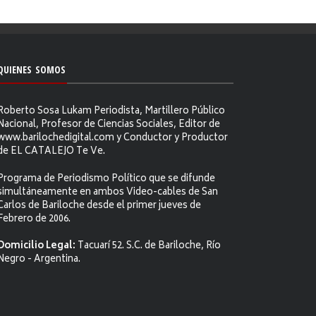
QUIENES SOMOS
Roberto Sosa Lukam Periodista, Martillero Público
Nacional, Profesor de Ciencias Sociales, Editor de
www.barilochedigital.com y Conductor y Productor
de EL CATALEJO Te Ve.
Programa de Periodismo Político que se difunde
simultáneamente en ambos Video-cables de San
Carlos de Bariloche desde el primer jueves de
Febrero de 2006.
Domicilio Legal:
Tacuarí 52. S.C. de Bariloche, Río
Negro - Argentina.