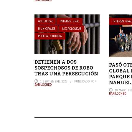
ACTUALIDAD
INTERES. GRAL.
INTERES. GRAL
MUNICIPALES
NECROLÓGICAS
POLICIAL & JUDICIAL
DETIENEN A DOS
PASÓ OT
SOSPECHOSOS DE ROBO
GLOBAL 
TRAS UNA PERSECUCIÓN
PARQUE
1 SEPTIEMBRE, 2025
PUBLICADO POR
NAHUEL
BARILOCHED
19 MAYO, 20
BARILOCHED