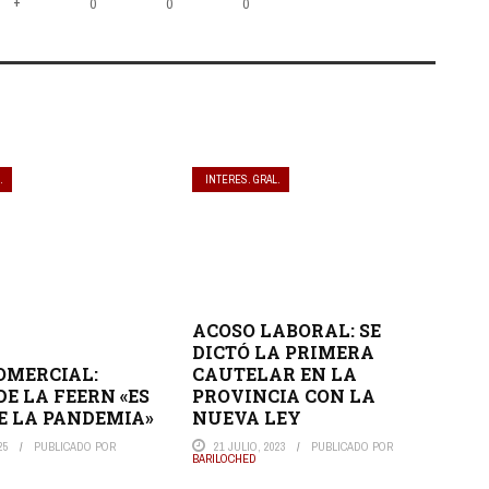
+
0
0
0
.
INTERES. GRAL.
ACOSO LABORAL: SE
DICTÓ LA PRIMERA
CAUTELAR EN LA
COMERCIAL:
PROVINCIA CON LA
DE LA FEERN «ES
NUEVA LEY
E LA PANDEMIA»
21 JULIO, 2023
PUBLICADO POR
25
PUBLICADO POR
BARILOCHED