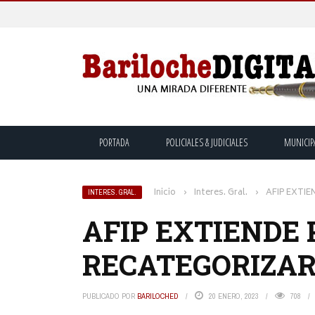
PORTADA
POLICIALES & JUDICIALES
MUNICIP
Inicio
›
Interes. Gral.
›
AFIP EXTI
INTERES. GRAL.
AFIP EXTIENDE 
RECATEGORIZA
PUBLICADO POR
BARILOCHED
20 ENERO, 2023
708