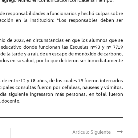
, agregó Nuñez en comunicación con Cadena Tiempo.
ó de responsabilidades a funcionarios y hechó culpas sobre
acción en la institución: “Los responsables deben ser
unio de 2022, en circunstancias en que los alumnos que se
 educativo donde funcionan las Escuelas n°93 y n° 7719
e la tarde y a raíz de un escape de monóxido de carbono,
ados en su salud, por lo que debieron ser inmediatamente
 de entre 12 y 18 años, de los cuales 19 fueron internados
cipales consultas fueron por cefaleas, náuseas y vómitos.
día siguiente ingresaron más personas, en total fueron
l docente.
Articulo Siguiente