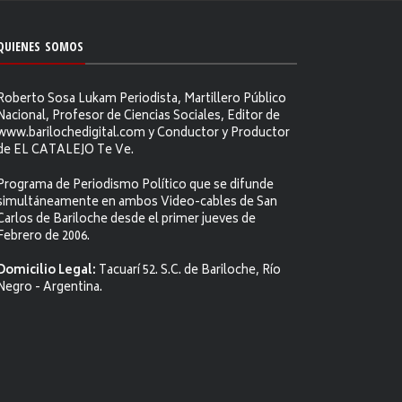
QUIENES SOMOS
Roberto Sosa Lukam Periodista, Martillero Público
Nacional, Profesor de Ciencias Sociales, Editor de
www.barilochedigital.com y Conductor y Productor
de EL CATALEJO Te Ve.
Programa de Periodismo Político que se difunde
simultáneamente en ambos Video-cables de San
Carlos de Bariloche desde el primer jueves de
Febrero de 2006.
Domicilio Legal:
Tacuarí 52. S.C. de Bariloche, Río
Negro - Argentina.