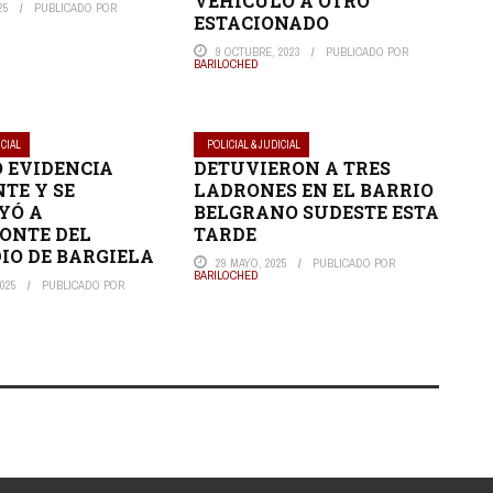
VEHÍCULO A OTRO
25
PUBLICADO POR
ESTACIONADO
9 OCTUBRE, 2023
PUBLICADO POR
BARILOCHED
ICIAL
POLICIAL & JUDICIAL
 EVIDENCIA
DETUVIERON A TRES
NTE Y SE
LADRONES EN EL BARRIO
YÓ A
BELGRANO SUDESTE ESTA
ONTE DEL
TARDE
IO DE BARGIELA
29 MAYO, 2025
PUBLICADO POR
BARILOCHED
025
PUBLICADO POR