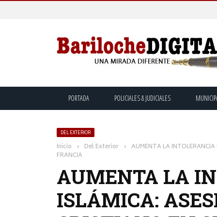
PORTADA
POLICIALES & JUDICIALES
MUNICIP
DEL EXTERIOR
Inicio
›
Del Exterior
›
AUMENTA LA INTOLERANCIA I
FRANCIA
AUMENTA LA I
ISLÁMICA: ASE