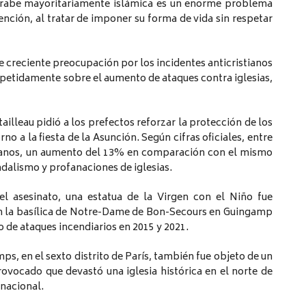
 árabe mayoritariamente islámica es un enorme problema
nción, al tratar de imponer su forma de vida sin respetar
e creciente preocupación por los incidentes anticristianos
epetidamente sobre el aumento de ataques contra iglesias,
tailleau pidió a los prefectos reforzar la protección de los
no a la fiesta de la Asunción. Según cifras oficiales, entre
istianos, un aumento del 13% en comparación con el mismo
dalismo y profanaciones de iglesias.
el asesinato, una estatua de la Virgen con el Niño fue
en la basílica de Notre-Dame de Bon-Secours en Guingamp
o de ataques incendiarios en 2015 y 2021.
mps, en el sexto distrito de París, también fue objeto de un
rovocado que devastó una iglesia histórica en el norte de
nacional.