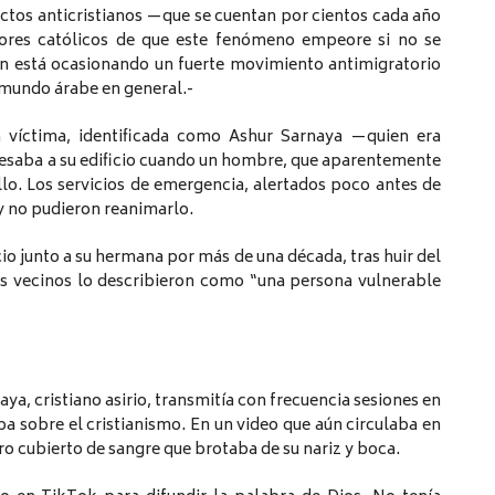
 actos anticristianos —que se cuentan por cientos cada año
res católicos de que este fenómeno empeore si no se
ón está ocasionando un fuerte movimiento antimigratorio
 mundo árabe en general.-
la víctima, identificada como Ashur Sarnaya —quien era
resaba a su edificio cuando un hombre, que aparentemente
llo. Los servicios de emergencia, alertados poco antes de
 y no pudieron reanimarlo.
cio junto a su hermana por más de una década, tras huir del
os vecinos lo describieron como “una persona vulnerable
aya, cristiano asirio, transmitía con frecuencia sesiones en
a sobre el cristianismo. En un video que aún circulaba en
tro cubierto de sangre que brotaba de su nariz y boca.