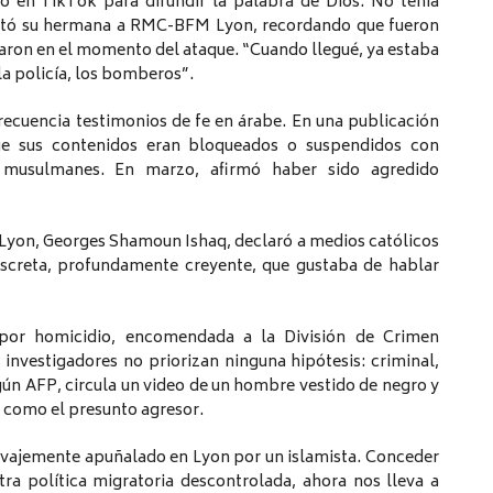
o en TikTok para difundir la palabra de Dios. No tenía
lató su hermana a RMC-BFM Lyon, recordando que fueron
taron en el momento del ataque. “Cuando llegué, ya estaba
la policía, los bomberos”.
recuencia testimonios de fe en árabe. En una publicación
que sus contenidos eran bloqueados o suspendidos con
s musulmanes. En marzo, afirmó haber sido agredido
e Lyon, Georges Shamoun Ishaq, declaró a medios católicos
screta, profundamente creyente, que gustaba de hablar
n por homicidio, encomendada a la División de Crimen
 investigadores no priorizan ninguna hipótesis: criminal,
egún AFP, circula un video de un hombre vestido de negro y
o como el presunto agresor.
alvajemente apuñalado en Lyon por un islamista. Conceder
tra política migratoria descontrolada, ahora nos lleva a