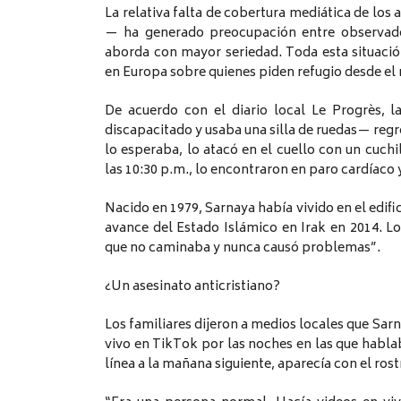
La relativa falta de cobertura mediática de los
— ha generado preocupación entre observado
aborda con mayor seriedad. Toda esta situaci
en Europa sobre quienes piden refugio desde el
De acuerdo con el diario local Le Progrès, 
discapacitado y usaba una silla de ruedas— reg
lo esperaba, lo atacó en el cuello con un cuchi
las 10:30 p.m., lo encontraron en paro cardíaco
Nacido en 1979, Sarnaya había vivido en el edifi
avance del Estado Islámico en Irak en 2014. L
que no caminaba y nunca causó problemas”.
¿Un asesinato anticristiano?
Los familiares dijeron a medios locales que Sarn
vivo en TikTok por las noches en las que hablab
línea a la mañana siguiente, aparecía con el ros