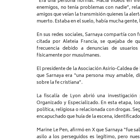
“Era una persona normal. Hacía videos en viv
enemigos, no tenía problemas con nadie”, re
amigos que veían la transmisión quienes la aler
muerto. Estaba en el suelo, había mucha gente, 
En sus redes sociales, Sarnaya compartía con f
citada por Aleteia Francia, se quejaba de 
frecuencia debido a denuncias de usuario
físicamente por musulmanes.
El presidente de la Asociación Asirio-Caldea d
que Sarnaya era “una persona muy amable, di
sobre la fe cristiana”.
La fiscalía de Lyon abrió una investigació
Organizado y Especializado. En esta etapa, los
política, religiosa o relacionada con drogas. S
encapuchado que huía de la escena, identificad
Marine Le Pen, afirmó en X que Sarnaya “fue s
asilo a los perseguidos es legítimo, pero nues