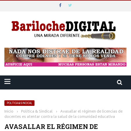
POLÍTICA & SINDICAL
Inicio
›
Política & Sindical
›
Avasallar el régimen de licencias de
docentes es atentar contra la salud de la comunidad educativa
AVASALLAR EL RÉGIMEN DE