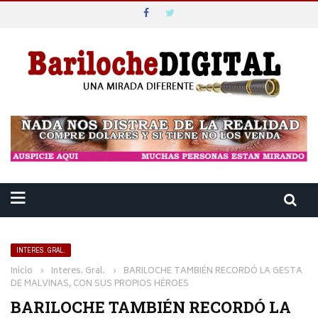
INTERES. GRAL.
Inicio
›
Interes. Gral.
›
BARILOCHE TAMBIÉN RECORDÓ LA GESTA
DE MALVINAS, CON SUS PROPIOS HÉROES
BARILOCHE TAMBIÉN RECORDÓ LA