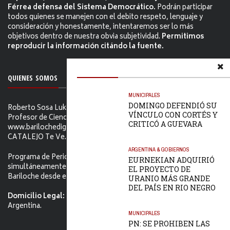
Férrea defensa del Sistema Democrático.
Podrán participar
todos quienes se manejen con el debito respeto, lenguaje y
consideración y honestamente, intentaremos ser lo más
objetivos dentro de nuestra obvia subjetividad.
Permitimos
reproducir la información citándo la fuente.
QUIENES SOMOS
MUNICIPALES
DOMINGO DEFENDIÓ SU
Roberto Sosa Lukam Periodista, Martillero Público Nacional,
VÍNCULO CON CORTÉS Y
Profesor de Ciencias Sociales, Editor de
CRITICÓ A GUEVARA
www.barilochedigital.com y Conductor y Productor de EL
CATALEJO Te Ve.
ARGENTINA & GOBIERNOS
Programa de Periodismo Político que se difunde
EURNEKIAN ADQUIRIÓ
simultáneamente en ambos Video-cables de San Carlos de
EL PROYECTO DE
Bariloche desde el primer jueves de Febrero de 2006.
URANIO MÁS GRANDE
DEL PAÍS EN RIO NEGRO
Domicilio Legal:
Tacuarí 52. S.C. de Bariloche, Río Negro -
Argentina.
MUNICIPALES
PN: SE PROHIBEN LAS