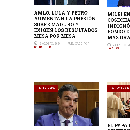
AMLO, LULA Y PETRO
MILEI E
AUMENTAN LA PRESIÓN
COSECHA
SOBRE MADURO Y
INDIGNÓ
EXIGEN LOS RESULTADOS
FONDO D
MESA POR MESA
MÁS GR
9 AGOSTO, 2024
PUBLICADO POR
28 ENERO, 2
BARILOCHED
BARILOCHED
DEL EXTERIOR
DEL EXTERIOR
EL PAPA