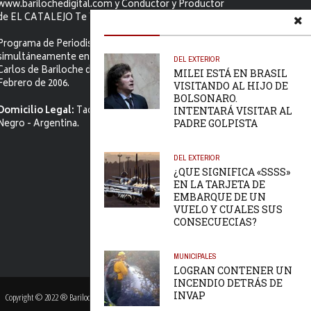
www.barilochedigital.com y Conductor y Productor
de EL CATALEJO Te Ve.
Programa de Periodismo Político que se difunde
simultáneamente en ambos Video-cables de San
DEL EXTERIOR
Carlos de Bariloche desde el primer jueves de
MILEI ESTÁ EN BRASIL
Febrero de 2006.
VISITANDO AL HIJO DE
BOLSONARO.
Domicilio Legal:
Tacuarí 52. S.C. de Bariloche, Río
INTENTARÁ VISITAR AL
Negro - Argentina.
PADRE GOLPISTA
DEL EXTERIOR
¿QUE SIGNIFICA «SSSS»
EN LA TARJETA DE
EMBARQUE DE UN
VUELO Y CUALES SUS
CONSECUECIAS?
MUNICIPALES
LOGRAN CONTENER UN
INCENDIO DETRÁS DE
INVAP
Copyright © 2022 ® Bariloche Digital | Sitio Producido por
Karma Web Sitios