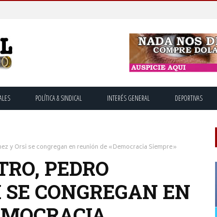
ALES
POLÍTICA & SINDICAL
INTERÉS GENERAL
DEPORTIVAS
nchez y Orsi se congregan en reunión de «Democracia Siempre»
ETRO, PEDRO
I SE CONGREGAN EN
EMOCRACIA