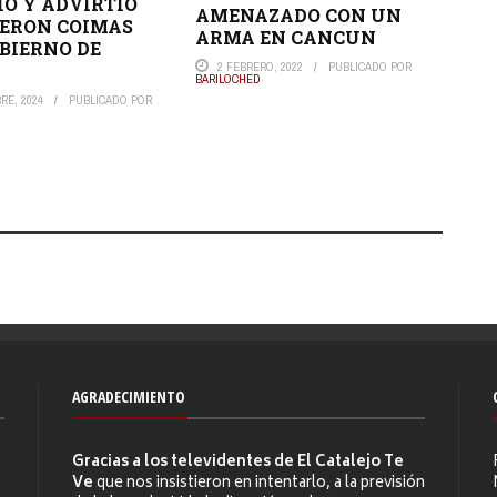
Ó Y ADVIRTIÓ
AMENAZADO CON UN
IERON COIMAS
ARMA EN CANCUN
OBIERNO DE
2 FEBRERO, 2022
PUBLICADO POR
BARILOCHED
RE, 2024
PUBLICADO POR
AGRADECIMIENTO
Gracias a los televidentes de El Catalejo Te
Ve
que nos insistieron en intentarlo, a la previsión