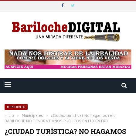
MUNICIPALES
Inicio
›
Municipales
›
¿Ciudad turística? No hagamos reír.
BARILOCHE NO TENDRÁ BAÑOS PÚBLICOS EN EL CENTRO
¿CIUDAD TURÍSTICA? NO HAGAMOS