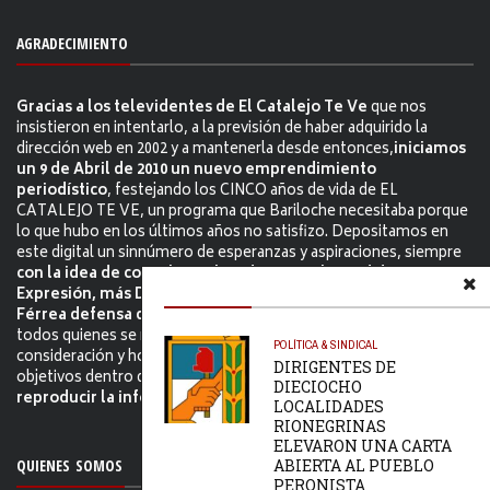
AGRADECIMIENTO
Gracias a los televidentes de El Catalejo Te Ve
que nos
insistieron en intentarlo, a la previsión de haber adquirido la
dirección web en 2002 y a mantenerla desde entonces,
iniciamos
un 9 de Abril de 2010 un nuevo emprendimiento
periodístico
, festejando los CINCO años de vida de EL
CATALEJO TE VE, un programa que Bariloche necesitaba porque
lo que hubo en los últimos años no satisfizo. Depositamos en
este digital un sinnúmero de esperanzas y aspiraciones, siempre
con la idea de contribuir a brindar más Libertad de
Expresión, más Democracia, más Valores y también una
Férrea defensa del Sistema Democrático.
Podrán participar
todos quienes se manejen con el debito respeto, lenguaje y
POLÍTICA & SINDICAL
consideración y honestamente, intentaremos ser lo más
DIRIGENTES DE
objetivos dentro de nuestra obvia subjetividad.
Permitimos
DIECIOCHO
reproducir la información citándo la fuente.
LOCALIDADES
RIONEGRINAS
ELEVARON UNA CARTA
QUIENES SOMOS
ABIERTA AL PUEBLO
PERONISTA