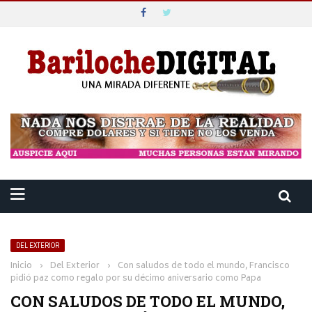
DEL EXTERIOR
Inicio
›
Del Exterior
›
Con saludos de todo el mundo, Francisco
pidió paz como regalo por su décimo aniversario como Papa
CON SALUDOS DE TODO EL MUNDO,