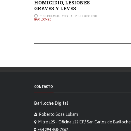
HOMICIDIO, LESIONES
GRAVES Y LEVES
11 SEPTIEMBRE, 2024
PUBLICADO POR
BARILOCHED
CONTACTO
Bariloche Digital
Roberto Sosa Lukam
Mitre 125 - Oficina 122 EP/ San Carlos de Bariloche
+54 294 458-7367