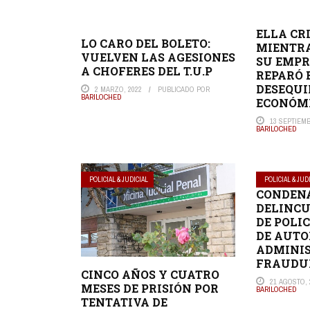
ELLA CR
LO CARO DEL BOLETO:
MIENTRA
VUELVEN LAS AGESIONES
SU EMPR
A CHOFERES DEL T.U.P
REPARÓ 
DESEQUI
2 MARZO, 2022
PUBLICADO POR
BARILOCHED
ECONÓM
13 SEPTIEMB
BARILOCHED
POLICIAL & JUDICIAL
POLICIAL & JUD
CONDEN
DELINCU
DE POLI
DE AUTO
ADMINI
FRAUDU
CINCO AÑOS Y CUATRO
21 AGOSTO, 
MESES DE PRISIÓN POR
BARILOCHED
TENTATIVA DE