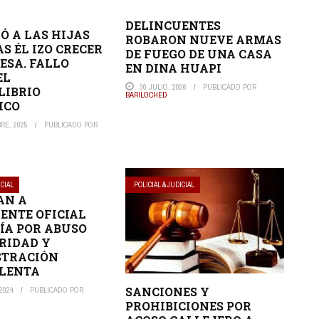
DELINCUENTES
IÓ A LAS HIJAS
ROBARON NUEVE ARMAS
S ÉL IZO CRECER
DE FUEGO DE UNA CASA
ESA. FALLO
EN DINA HUAPI
EL
30 JULIO, 2026
PUBLICADO POR
LIBRIO
BARILOCHED
ICO
RE, 2025
PUBLICADO POR
ICIAL
POLICIAL & JUDICIAL
AN A
ENTE OFICIAL
CÍA POR ABUSO
RIDAD Y
STRACIÓN
LENTA
SANCIONES Y
2024
PUBLICADO POR
PROHIBICIONES POR