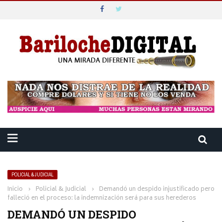
POLICIAL & JUDICIAL
Inicio
›
Policial & Judicial
›
Demandó un despido injustificado pero
falleció en el proceso: la indemnización será para sus herederos
DEMANDÓ UN DESPIDO