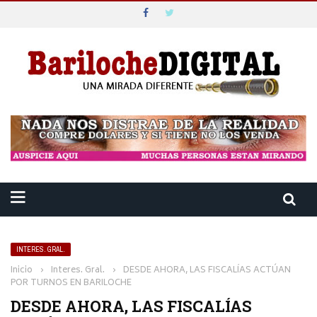
INTERES. GRAL.
Inicio
›
Interes. Gral.
›
DESDE AHORA, LAS FISCALÍAS ACTÚAN
POR TURNOS EN BARILOCHE
DESDE AHORA, LAS FISCALÍAS