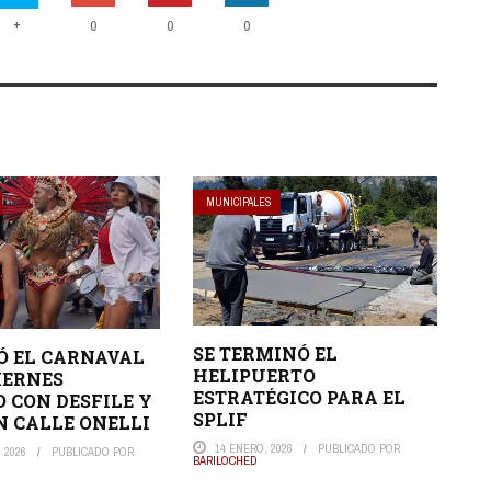
+
0
0
0
MUNICIPALES
SE TERMINÓ EL
 EL CARNAVAL
HELIPUERTO
IERNES
ESTRATÉGICO PARA EL
 CON DESFILE Y
SPLIF
N CALLE ONELLI
14 ENERO, 2026
PUBLICADO POR
 2026
PUBLICADO POR
BARILOCHED