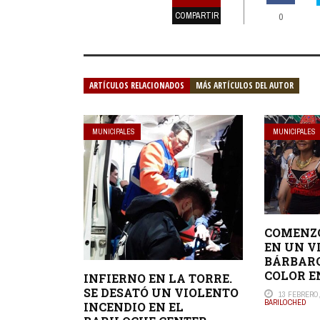
COMPARTIR
0
ARTÍCULOS RELACIONADOS
MÁS ARTÍCULOS DEL AUTOR
MUNICIPALES
MUNICIPALES
COMENZÓ
EN UN V
BÁRBARO
COLOR E
INFIERNO EN LA TORRE.
SE DESATÓ UN VIOLENTO
13 FEBRERO,
BARILOCHED
INCENDIO EN EL