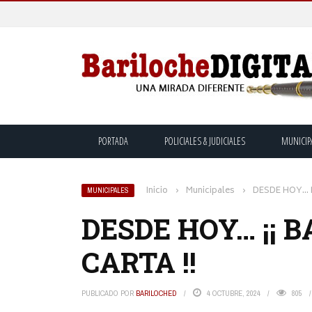
PORTADA
POLICIALES & JUDICIALES
MUNICIP
Inicio
›
Municipales
›
DESDE HOY… ¡
MUNICIPALES
DESDE HOY… ¡¡ 
CARTA !!
PUBLICADO POR
BARILOCHED
4 OCTUBRE, 2024
805