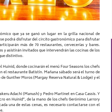
nómico que ya se ganó un lugar en la grilla nacional de
se podrá disfrutar del circito gastronómico para disfrutar
participarán más de 70 restaurantes, cervecerías y bares.
y asistirán invitados que intervendrán las cocinas de los
e distintivo.
el Huinid, donde cocinarán el menú Four Seasons los chefs
en el restaurante Batistín. Mañana sábado será el turno de
go de Gunther Moros (Margay Reserva Natural & Lodge) y el
keru Adachi (Manush) y Pedro Martinet en Casa Cassis. Y
acro en Huinid”, de la mano de los chefs Gerónimo Larrory
cada una de estas cenas, es necesario contactarse con el
e.