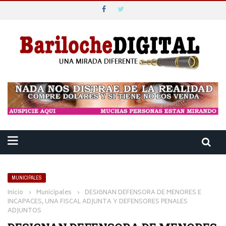
MUNICIPALES
Inicio
›
Municipales
›
DESIGNAN DEFENSORA DE MENORES E
INCAPACES, UNA FISCAL ADJUNTA Y DEFENSORES PENALES
ADJUNTOS