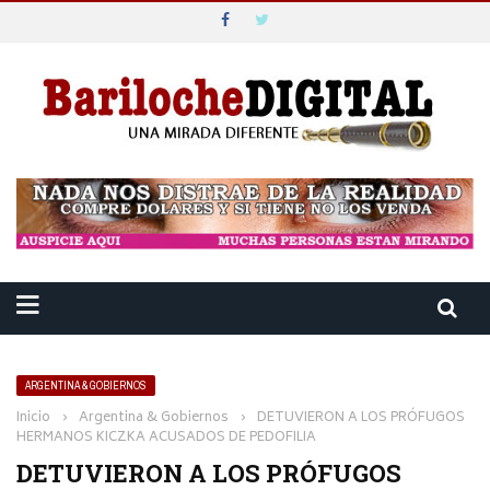
ARGENTINA & GOBIERNOS
Inicio
›
Argentina & Gobiernos
›
DETUVIERON A LOS PRÓFUGOS
HERMANOS KICZKA ACUSADOS DE PEDOFILIA
DETUVIERON A LOS PRÓFUGOS