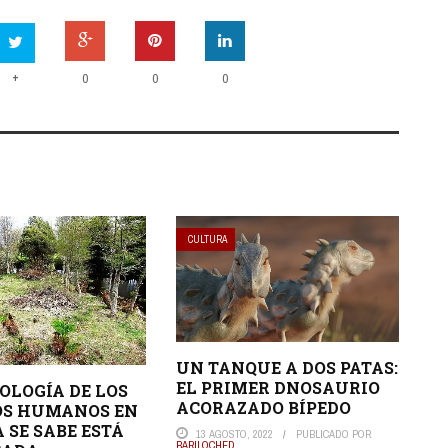
+
0
0
0
CULTURA
UN TANQUE A DOS PATAS:
EL PRIMER DNOSAURIO
OLOGÍA DE LOS
ACORAZADO BÍPEDO
OS HUMANOS EN
 SE SABE ESTÁ
13 AGOSTO, 2022
PUBLICADO POR
BARILOCHED