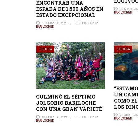
EQUIVO
ENCONTRAR UNA
ESPADA DE 1.500 AÑOS EN
30 MAYO, 20
BARILOCHED
ESTADO EXCEPCIONAL
15 FEBRERO, 2025
PUBLICADO POR
BARILOCHED
CULTURA
CULTURA
“ESTAMO
UN CAMB
CULMINÓ EL SÉPTIMO
COMO EL
JOLGORIO BARILOCHE
LOS DIN
CON UNA GRAN VARIETÉ
25 ABRIL, 20
27 FEBRERO, 2024
PUBLICADO POR
BARILOCHED
BARILOCHED