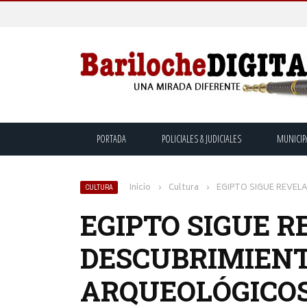
PORTADA
POLICIALES & JUDICIALES
MUNICIP
Inicio
›
Cultura
›
EGIPTO SIGUE REVE
CULTURA
EGIPTO SIGUE 
DESCUBRIMIEN
ARQUEOLÓGICO