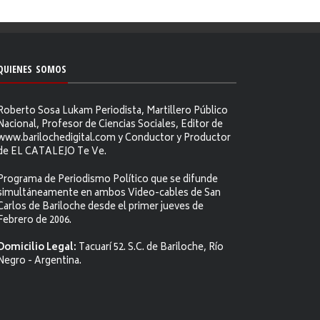
QUIENES SOMOS
Roberto Sosa Lukam Periodista, Martillero Público
Nacional, Profesor de Ciencias Sociales, Editor de
www.barilochedigital.com y Conductor y Productor
de EL CATALEJO Te Ve.
Programa de Periodismo Político que se difunde
simultáneamente en ambos Video-cables de San
Carlos de Bariloche desde el primer jueves de
Febrero de 2006.
Domicilio Legal:
Tacuarí 52. S.C. de Bariloche, Río
Negro - Argentina.