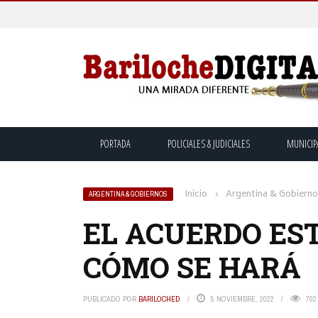
PORTADA
POLICIALES & JUDICIALES
MUNICIP
Inicio
›
Argentina & Gobiern
ARGENTINA & GOBIERNOS
EL ACUERDO EST
CÓMO SE HARÁ
PUBLICADO POR
BARILOCHED
5 NOVIEMBRE, 2022
702