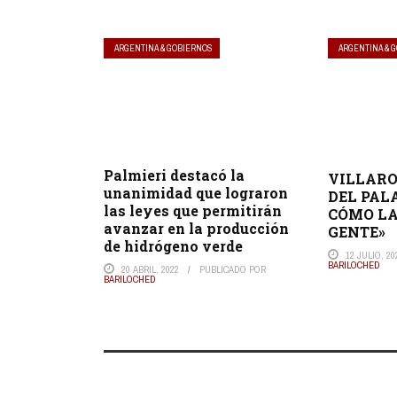
ARGENTINA & GOBIERNOS
ARGENTINA & 
Palmieri destacó la
VILLARO
unanimidad que lograron
DEL PAL
las leyes que permitirán
CÓMO LA
avanzar en la producción
GENTE»
de hidrógeno verde
12 JULIO, 20
BARILOCHED
20 ABRIL, 2022
PUBLICADO POR
BARILOCHED