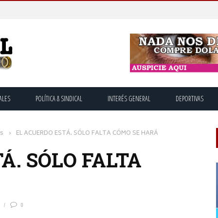
ALES
POLÍTICA & SINDICAL
INTERÉS GENERAL
DEPORTIVAS
os
›
EL ACUERDO ESTÁ. SÓLO FALTA CÓMO SE HARÁ
Á. SÓLO FALTA
0