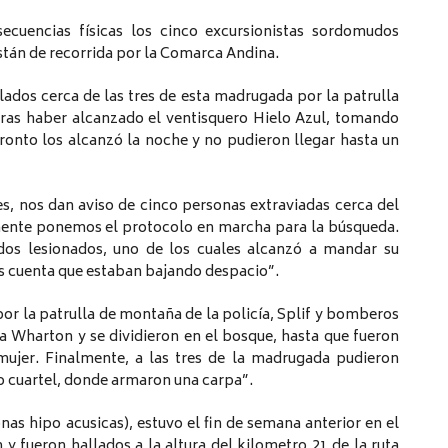
ecuencias físicas los cinco excursionistas sordomudos
stán de recorrida por la Comarca Andina.
lados cerca de las tres de esta madrugada por la patrulla
tras haber alcanzado el ventisquero Hielo Azul, tomando
Pronto los alcanzó la noche y no pudieron llegar hasta un
s, nos dan aviso de cinco personas extraviadas cerca del
amente ponemos el protocolo en marcha para la búsqueda.
os lesionados, uno de los cuales alcanzó a mandar su
 cuenta que estaban bajando despacio”.
or la patrulla de montaña de la policía, Splif y bomberos
ra Wharton y se dividieron en el bosque, hasta que fueron
jer. Finalmente, a las tres de la madrugada pudieron
ro cuartel, donde armaron una carpa”.
s hipo acusicas), estuvo el fin de semana anterior en el
y fueron hallados a la altura del kilometro 21 de la ruta