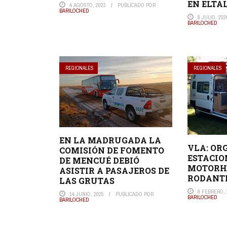
EN ELTA
4 AGOSTO, 2023
PUBLICADO POR
BARILOCHED
8 JULIO, 202
BARILOCHED
REGIONALES
REGIONALES
EN LA MADRUGADA LA
VLA: OR
COMISIÓN DE FOMENTO
ESTACIO
DE MENCUÉ DEBIÓ
MOTORH
ASISTIR A PASAJEROS DE
RODANTE
LAS GRUTAS
9 FEBRERO, 
14 JUNIO, 2025
PUBLICADO POR
BARILOCHED
BARILOCHED