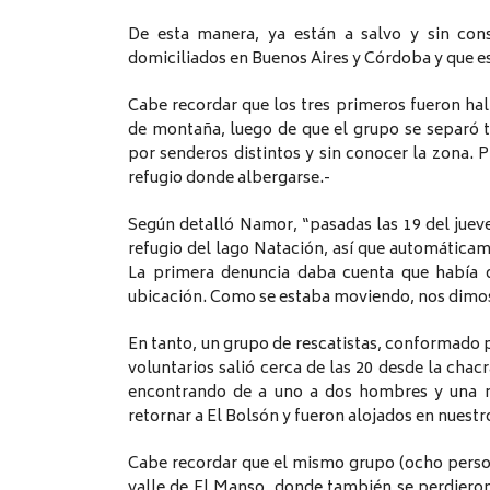
De esta manera, ya están a salvo y sin cons
domiciliados en Buenos Aires y Córdoba y que e
Cabe recordar que los tres primeros fueron hal
de montaña, luego de que el grupo se separó 
por senderos distintos y sin conocer la zona. 
refugio donde albergarse.-
Según detalló Namor, “pasadas las 19 del jueve
refugio del lago Natación, así que automátic
La primera denuncia daba cuenta que había d
ubicación. Como se estaba moviendo, nos dimos
En tanto, un grupo de rescatistas, conformado p
voluntarios salió cerca de las 20 desde la chac
encontrando de a uno a dos hombres y una mu
retornar a El Bolsón y fueron alojados en nuest
Cabe recordar que el mismo grupo (ocho persona
valle de El Manso, donde también se perdieron 