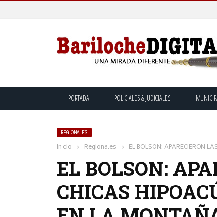
PORTADA
POLICIALES & JUDICIALES
MUNICIP
REGIONALES
Inicio
›
Regionales
›
EL BOLSON: APARECIERON LA
EL BOLSON: APA
CHICAS HIPOAC
EN LA MONTAÑ