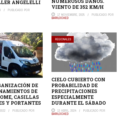
NUMEROSOS DAÑOS.
LLER ANGELELLI
VIENTO DE 352 KM/H
6
PUBLICADO POR
17 NOVIEMBRE, 2025
PUBLICADO POR
BARILOCHED
REGIONALES
CIELO CUBIERTO CON
GANIZACIÓN DE
PROBABILIDAD DE
NAMIENTOS DE
PRECIPITACIONES
OME, CASILLAS
ESPECIALMENTE
S Y PORTANTES
DURANTE EL SÁBADO
2022
PUBLICADO POR
13 ABRIL, 2024
PUBLICADO POR
BARILOCHED