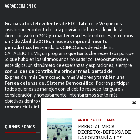
AGRADECIMIENTO
Gracias a los televidentes de El Catalejo Te Ve
que nos
insistieron en intentarlo, a la previsión de haber adquirido la
dirección web en 2002 y a mantenerla desde entonces,
iniciamos
un 9 de Abril de 2010 un nuevo emprendimiento
periodístico
, festejando los CINCO años de vida de EL
CATALEJO TE VE, un programa que Bariloche necesitaba porque
lo que hubo en los últimos años no satisfizo. Depositamos en
este digital un sinnúmero de esperanzas y aspiraciones, siempre
con la idea de contribuir a brindar más Libertad de
Expresión, más Democracia, más Valores y también una
Férrea defensa del Sistema Democrático.
Podrán participar
todos quienes se manejen con el debito respeto, lenguaje y
consideración y honestamente, intentaremos ser lo más
objetivos dentro de nuestra obvia subjetividad.
Permitimos
reproducir la información citándo la fuente.
ARGENTINA & GOBIERNOS
FRENO AL MEGA-
QUIENES SOMOS
DECRETO: «DEFENSA DE
LA SOBERANÍA, LOS