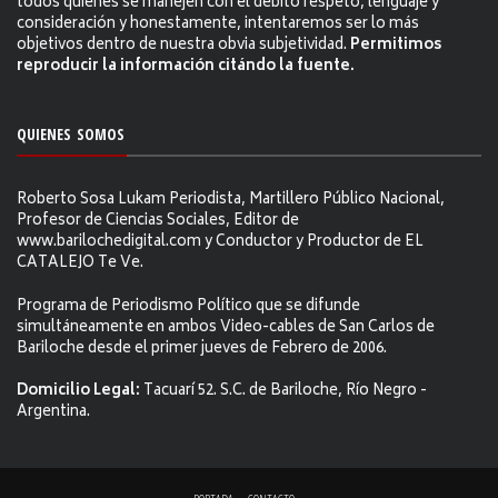
todos quienes se manejen con el debito respeto, lenguaje y
consideración y honestamente, intentaremos ser lo más
objetivos dentro de nuestra obvia subjetividad.
Permitimos
reproducir la información citándo la fuente.
QUIENES SOMOS
Roberto Sosa Lukam Periodista, Martillero Público Nacional,
Profesor de Ciencias Sociales, Editor de
www.barilochedigital.com y Conductor y Productor de EL
CATALEJO Te Ve.
Programa de Periodismo Político que se difunde
simultáneamente en ambos Video-cables de San Carlos de
Bariloche desde el primer jueves de Febrero de 2006.
Domicilio Legal:
Tacuarí 52. S.C. de Bariloche, Río Negro -
Argentina.