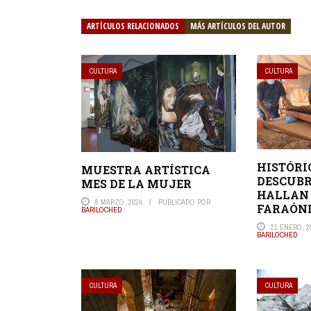
ARTÍCULOS RELACIONADOS
MÁS ARTÍCULOS DEL AUTOR
CULTURA
CULTURA
HISTÓRI
MUESTRA ARTÍSTICA
DESCUBR
MES DE LA MUJER
HALLAN
8 MARZO, 2024
PUBLICADO POR
FARAÓNI
BARILOCHED
21 ENERO, 2
BARILOCHED
CULTURA
CULTURA