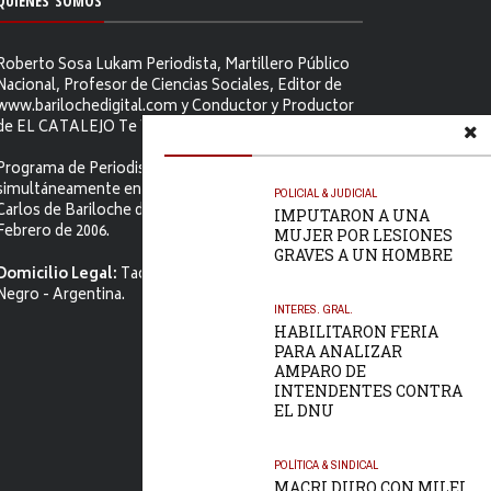
QUIENES SOMOS
Roberto Sosa Lukam Periodista, Martillero Público
Nacional, Profesor de Ciencias Sociales, Editor de
www.barilochedigital.com y Conductor y Productor
de EL CATALEJO Te Ve.
Programa de Periodismo Político que se difunde
simultáneamente en ambos Video-cables de San
POLICIAL & JUDICIAL
Carlos de Bariloche desde el primer jueves de
IMPUTARON A UNA
Febrero de 2006.
MUJER POR LESIONES
GRAVES A UN HOMBRE
Domicilio Legal:
Tacuarí 52. S.C. de Bariloche, Río
Negro - Argentina.
INTERES. GRAL.
HABILITARON FERIA
PARA ANALIZAR
AMPARO DE
INTENDENTES CONTRA
EL DNU
POLÍTICA & SINDICAL
MACRI DURO CON MILEI