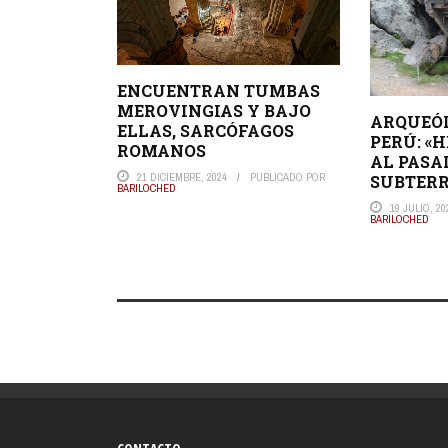
ENCUENTRAN TUMBAS
MEROVINGIAS Y BAJO
ARQUEÓL
ELLAS, SARCÓFAGOS
PERÚ: «
ROMANOS
AL PASA
21 DICIEMBRE, 2024
PUBLICADO POR
SUBTERR
BARILOCHED
19 JULIO, 20
BARILOCHED