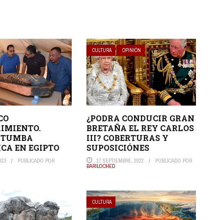
CULTURA
OPINIÓN
CO
¿PODRA CONDUCIR GRAN
IMIENTO.
BRETAÑA EL REY CARLOS
 TUMBA
III? COBERTURAS Y
CA EN EGIPTO
SUPOSICIÓNES
023
PUBLICADO POR
17 SEPTIEMBRE, 2022
PUBLICADO POR
BARILOCHED
CULTURA