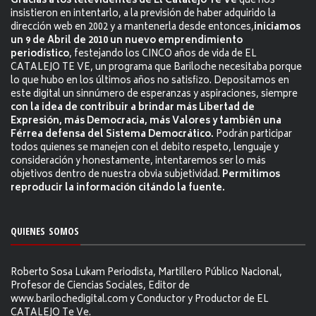
Gracias a los televidentes de El Catalejo Te Ve
que nos
insistieron en intentarlo, a la previsión de haber adquirido la
dirección web en 2002 y a mantenerla desde entonces,
iniciamos
un 9 de Abril de 2010 un nuevo emprendimiento
periodístico
, festejando los CINCO años de vida de EL
CATALEJO TE VE, un programa que Bariloche necesitaba porque
lo que hubo en los últimos años no satisfizo. Depositamos en
este digital un sinnúmero de esperanzas y aspiraciones, siempre
con la idea de contribuir a brindar más Libertad de
Expresión, más Democracia, más Valores y también una
Férrea defensa del Sistema Democrático.
Podrán participar
todos quienes se manejen con el debito respeto, lenguaje y
consideración y honestamente, intentaremos ser lo más
objetivos dentro de nuestra obvia subjetividad.
Permitimos
reproducir la información citándo la fuente.
QUIENES SOMOS
Roberto Sosa Lukam Periodista, Martillero Público Nacional,
Profesor de Ciencias Sociales, Editor de
www.barilochedigital.com y Conductor y Productor de EL
CATALEJO Te Ve.