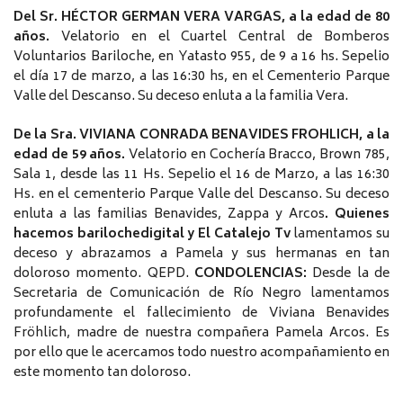
Del Sr. HÉCTOR GERMAN VERA VARGAS, a la edad de 80
años.
Velatorio en el Cuartel Central de Bomberos
Voluntarios Bariloche, en Yatasto 955, de 9 a 16 hs. Sepelio
el día 17 de marzo, a las 16:30 hs, en el Cementerio Parque
Valle del Descanso. Su deceso enluta a la familia Vera.
De la Sra. VIVIANA CONRADA BENAVIDES FROHLICH, a la
edad de 59 años.
Velatorio en Cochería Bracco, Brown 785,
Sala 1, desde las 11 Hs. Sepelio el 16 de Marzo, a las 16:30
Hs. en el cementerio Parque Valle del Descanso. Su deceso
enluta a las familias Benavides, Zappa y Arcos
. Quienes
hacemos barilochedigital y El Catalejo Tv
lamentamos su
deceso y abrazamos a Pamela y sus hermanas en tan
doloroso momento. QEPD.
CONDOLENCIAS:
Desde la de
Secretaria de Comunicación de Río Negro lamentamos
profundamente el fallecimiento de Viviana Benavides
Fröhlich, madre de nuestra compañera Pamela Arcos. Es
por ello que le acercamos todo nuestro acompañamiento en
este momento tan doloroso.