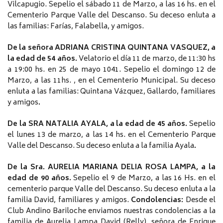
Vilcapugio. Sepelio el sábado 11 de Marzo, a las 16 hs. en el
Cementerio Parque Valle del Descanso. Su deceso enluta a
las familias: Farías, Falabella, y amigos.
De la señora ADRIANA CRISTINA QUINTANA VASQUEZ, a
la edad de 54 años.
Velatorio el día 11 de marzo, de 11:30 hs
a 19:00 hs. en 25 de mayo 1041. Sepelio el domingo 12 de
Marzo, a las 11hs. , en el Cementerio Municipal. Su deceso
enluta a las familias: Quintana Vázquez, Gallardo, familiares
y amigos
.
De la SRA NATALIA AYALA, a la edad de 45 años.
Sepelio
el lunes 13 de marzo, a las 14 hs. en el Cementerio Parque
Valle del Descanso. Su deceso enluta a la familia Ayala
.
De la Sra. AURELIA MARIANA DELIA ROSA LAMPA, a la
edad de 90 años.
Sepelio el 9 de Marzo, a las 16 Hs. en el
cementerio parque Valle del Descanso. Su deceso enluta a la
familia David, familiares y amigos.
Condolencias:
Desde el
Club Andino Bariloche enviamos nuestras condolencias a la
familia de Aurelia Lampa David (Relly), señora de Enrique