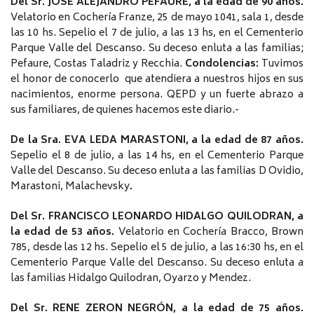
Del Sr. JOSÉ ALEJANDRO PEFAURE, a la edad de 90 años.
Velatorio en Cochería Franze, 25 de mayo 1041, sala 1, desde
las 10 hs. Sepelio el 7 de julio, a las 13 hs, en el Cementerio
Parque Valle del Descanso. Su deceso enluta a las familias;
Pefaure, Costas Taladriz y Recchia.
Condolencias:
Tuvimos
el honor de conocerlo que atendiera a nuestros hijos en sus
nacimientos, enorme persona. QEPD y un fuerte abrazo a
sus familiares, de quienes hacemos este diario.-
De la Sra. EVA LEDA MARASTONI, a la edad de 87 años.
Sepelio el 8 de julio, a las 14 hs, en el Cementerio Parque
Valle del Descanso. Su deceso enluta a las familias D Ovidio,
Marastoni, Malachevsky
.
Del Sr. FRANCISCO LEONARDO HIDALGO QUILODRAN, a
la edad de 53 años.
Velatorio en Cochería Bracco, Brown
785, desde las 12 hs. Sepelio el 5 de julio, a las 16:30 hs, en el
Cementerio Parque Valle del Descanso. Su deceso enluta a
las familias Hidalgo Quilodran, Oyarzo y Mendez.
Del Sr. RENE ZERON NEGRÓN, a la edad de 75 años.