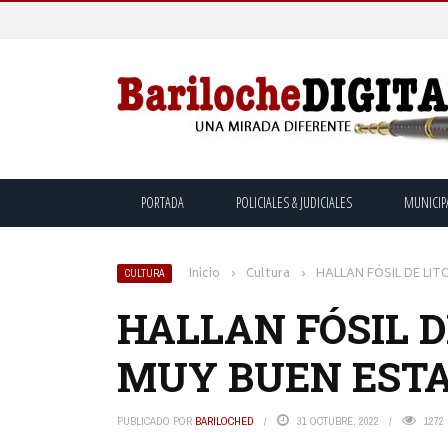
PORTADA
POLICIALES & JUDICIALES
MUNICIP
Inicio
›
Cultura
›
HALLAN FÓSIL DE LI
CULTURA
HALLAN FÓSIL D
MUY BUEN EST
PUBLICADO POR
BARILOCHED
31 OCTUBRE, 2022
1272