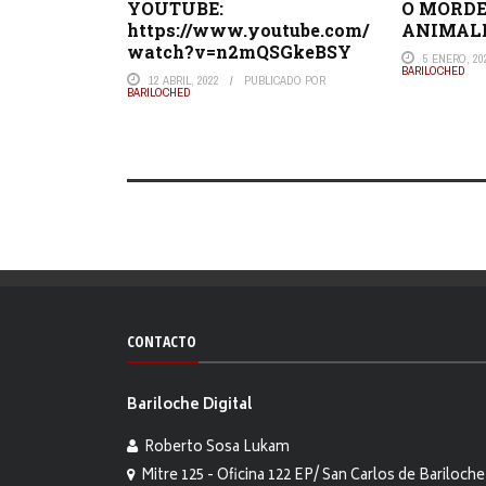
YOUTUBE:
O MORDE
https://www.youtube.com/
ANIMAL
watch?v=n2mQSGkeBSY
5 ENERO, 20
BARILOCHED
12 ABRIL, 2022
PUBLICADO POR
BARILOCHED
CONTACTO
Bariloche Digital
Roberto Sosa Lukam
Mitre 125 - Oficina 122 EP/ San Carlos de Bariloche