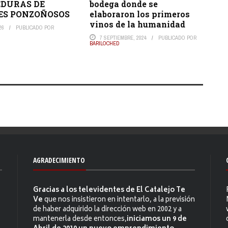
DURAS DE
bodega donde se
ES PONZOÑOSOS
elaboraron los primeros
vinos de la humanidad
26
PUBLICADO POR
7 SEPTIEMBRE, 2024
PUBLICADO POR
BARILOCHED
AGRADECIMIENTO
Gracias a los televidentes de El Catalejo Te
Ve
que nos insistieron en intentarlo, a la previsión
de haber adquirido la dirección web en 2002 y a
mantenerla desde entonces,
iniciamos un 9 de