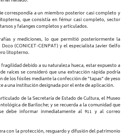
erial hallado.
icie correspondía a un miembro posterior casi completo y
itopterna, que consistía en fémur casi completo, sector
tatarsos y falanges completos y articulados.
rafías y mediciones, lo que permitió posteriormente la
sa Dozo (CONICET-CENPAT) y el especialista Javier Gelfo
ro litopterno.
 fragilidad debido a su naturaleza hueca, estar expuesto a
 de raíces se consideró que una extracción rápida podría
n de los fósiles mediante la confección de “tapas” de yeso
te a una institución designada por el ente de aplicación.
articulado de la Secretaría de Estado de Cultura, el Museo
ntológica de Bariloche; y se recuerda a la comunidad que
s se debe informar inmediatamente al 911 y al correo
ra con la protección, resguardo y difusión del patrimonio