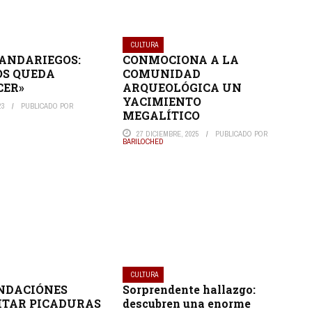
CULTURA
 ANDARIEGOS:
CONMOCIONA A LA
OS QUEDA
COMUNIDAD
CER»
ARQUEOLÓGICA UN
YACIMIENTO
23
PUBLICADO POR
MEGALÍTICO
27 DICIEMBRE, 2025
PUBLICADO POR
BARILOCHED
CULTURA
NDACIÓNES
Sorprendente hallazgo:
ITAR PICADURAS
descubren una enorme