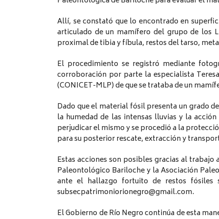
Paleontológica de Bariloche para evaluar el mat
Allí, se constató que lo encontrado en superf
articulado de un mamífero del grupo de los L
proximal de tibia y fíbula, restos del tarso, me
El procedimiento se registró mediante fotog
corroboración por parte la especialista Tere
(CONICET-MLP) de que se trataba de un mamífe
Dado que el material fósil presenta un grado de
la humedad de las intensas lluvias y la acción
perjudicar el mismo y se procedió a la protecció
para su posterior rescate, extracción y transpor
Estas acciones son posibles gracias al trabajo 
Paleontológico Bariloche y la Asociación Paleo
ante el hallazgo fortuito de restos fósile
subsecpatrimoniorionegro@gmail.com.
El Gobierno de Río Negro continúa de esta mane