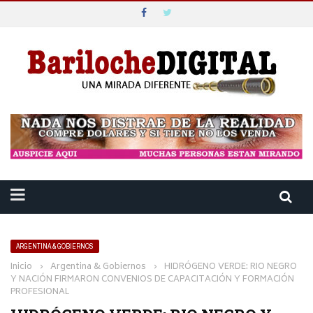
ARGENTINA & GOBIERNOS
Inicio
›
Argentina & Gobiernos
›
HIDRÓGENO VERDE: RIO NEGRO
Y NACIÓN FIRMARON CONVENIOS DE CAPACITACIÓN Y FORMACIÓN
PROFESIONAL