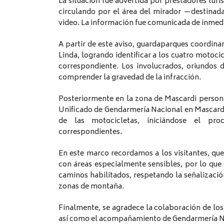
La situación fue advertida por prestadores turís
circulando por el área del mirador —destinad
video. La información fue comunicada de inmedi
A partir de este aviso, guardaparques coordin
Linda, logrando identificar a los cuatro motocic
correspondiente. Los involucrados, oriundos 
comprender la gravedad de la infracción.
Posteriormente en la zona de Mascardi person
Unificado de Gendarmería Nacional en Mascardi,
de las motocicletas, iniciándose el pro
correspondientes.
En este marco recordamos a los visitantes, qu
con áreas especialmente sensibles, por lo que 
caminos habilitados, respetando la señalizació
zonas de montaña.
Finalmente, se agradece la colaboración de los 
así como el acompañamiento de Gendarmería Na