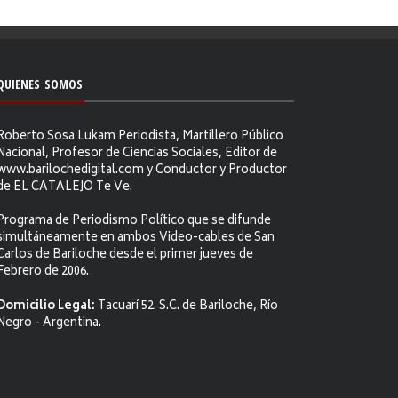
QUIENES SOMOS
Roberto Sosa Lukam Periodista, Martillero Público
Nacional, Profesor de Ciencias Sociales, Editor de
www.barilochedigital.com y Conductor y Productor
de EL CATALEJO Te Ve.
Programa de Periodismo Político que se difunde
simultáneamente en ambos Video-cables de San
Carlos de Bariloche desde el primer jueves de
Febrero de 2006.
Domicilio Legal:
Tacuarí 52. S.C. de Bariloche, Río
Negro - Argentina.