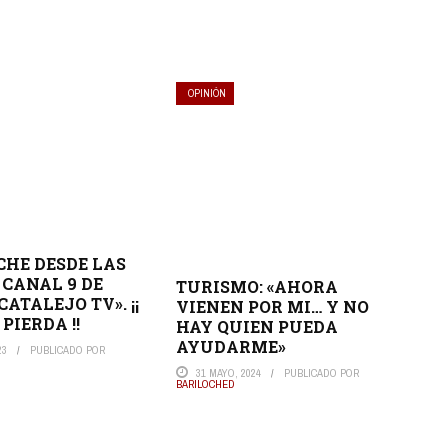
OPINIÓN
CHE DESDE LAS
 CANAL 9 DE
TURISMO: «AHORA
 CATALEJO TV». ¡¡
VIENEN POR MI… Y NO
 PIERDA !!
HAY QUIEN PUEDA
AYUDARME»
23
PUBLICADO POR
31 MAYO, 2024
PUBLICADO POR
BARILOCHED