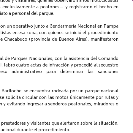
ticos y visitantes, quienes observaron a los motociclistas
a exclusivamente a peatones— y registraron el hecho en
ato a personal del parque.
aron un operativo junto a Gendarmería Nacional en Pampa
listas en esa zona, con quienes se inició el procedimiento
de Chacabuco (provincia de Buenos Aires), manifestaron
al de Parques Nacionales, con la asistencia del Comando
 labró cuatro actas de infracción y procedió al secuestro
ceso administrativo para determinar las sanciones
e Bariloche, se encuentra rodeada por un parque nacional
se solicita circular con las motos únicamente por rutas y
n y evitando ingresar a senderos peatonales, miradores o
prestadores y visitantes que alertaron sobre la situación,
cional durante el procedimiento.