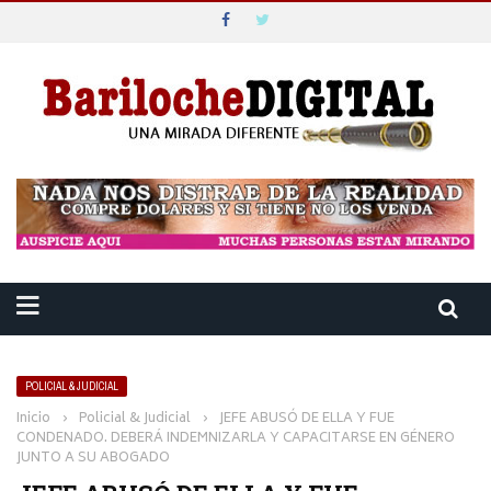
POLICIAL & JUDICIAL
Inicio
›
Policial & Judicial
›
JEFE ABUSÓ DE ELLA Y FUE
CONDENADO. DEBERÁ INDEMNIZARLA Y CAPACITARSE EN GÉNERO
JUNTO A SU ABOGADO