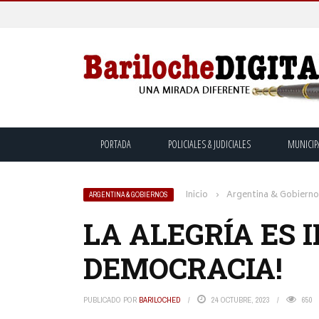
PORTADA
POLICIALES & JUDICIALES
MUNICIP
Inicio
›
Argentina & Gobiern
ARGENTINA & GOBIERNOS
LA ALEGRÍA ES 
DEMOCRACIA!
PUBLICADO POR
BARILOCHED
24 OCTUBRE, 2023
650