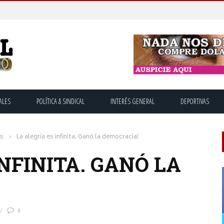
ALES
POLÍTICA & SINDICAL
INTERÉS GENERAL
DEPORTIVAS
os
›
La alegría es infinita. Ganó la democracia!
INFINITA. GANÓ LA
0