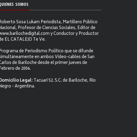
QUIENES SOMOS
Roberto Sosa Lukam Periodista, Martillero Público
Nacional, Profesor de Ciencias Sociales, Editor de
www.barilochedigital.com y Conductor y Productor
de EL CATALEJO Te Ve.
Programa de Periodismo Político que se difunde
simultáneamente en ambos Video-cables de San
Carlos de Bariloche desde el primer jueves de
Febrero de 2006.
Domicilio Legal:
Tacuarí 52. S.C. de Bariloche, Río
Negro - Argentina.