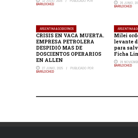
12 JULIO, 2025
PUBLICADO POR
26 JUNIO, 2
BARILOCHED
BARILOCHED
ARGENTINA & GOBIERNOS
ARGENTINA & 
CRISIS EN VACA MUERTA.
Milei ord
EMPRESA PETROLERA
levante 
DESPIDIÓ MAS DE
para salv
DOSCIENTOS OPERARIOS
Ficha Li
EN ALLEN
29 NOVIEMBR
BARILOCHED
27 JUNIO, 2025
PUBLICADO POR
BARILOCHED