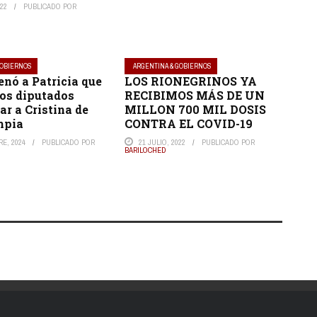
022
PUBLICADO POR
GOBIERNOS
ARGENTINA & GOBIERNOS
enó a Patricia que
LOS RIONEGRINOS YA
dos diputados
RECIBIMOS MÁS DE UN
ar a Cristina de
MILLON 700 MIL DOSIS
mpia
CONTRA EL COVID-19
E, 2024
PUBLICADO POR
21 JULIO, 2022
PUBLICADO POR
BARILOCHED