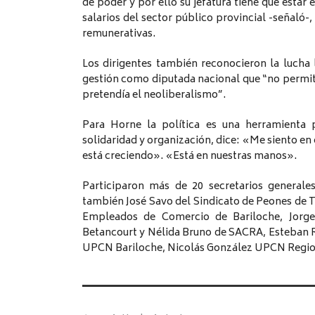
de poder y por ello su jefatura tiene que estar
salarios del sector público provincial -señaló-
remunerativas.
Los dirigentes también reconocieron la lucha
gestión como diputada nacional que “no permiti
pretendía el neoliberalismo”.
Para Horne la política es una herramienta p
solidaridad y organización, dice: «Me siento en
está creciendo». «Está en nuestras manos».
Participaron más de 20 secretarios generales
también José Savo del Sindicato de Peones de T
Empleados de Comercio de Bariloche, Jorge
Betancourt y Nélida Bruno de SACRA, Esteban 
UPCN Bariloche, Nicolás González UPCN Region