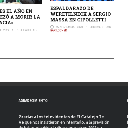
ESPALDARAZO DE
 ES EL AÑO EN
WERETILNECK A SERGIO
EZÓ A MORIR LA
MASSA EN CIPOLLETTI
ACIA»
15 NOVIEMBRE, 2023
PUBLICADO POR
E, 2024
PUBLICADO POR
BARILOCHED
AGRADECIMIENTO
Gracias a los televidentes de El Catalejo Te
Ve
que nos insistieron en intentarlo, a la previsión