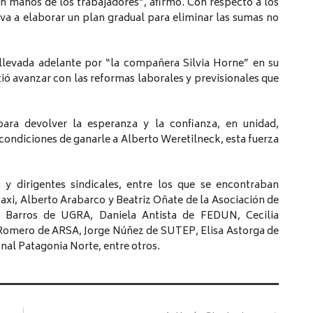
 en manos de los trabajadores”, afirmó. Con respecto a los
, va a elaborar un plan gradual para eliminar las sumas no
 llevada adelante por “la compañera Silvia Horne” en su
ó avanzar con las reformas laborales y previsionales que
ara devolver la esperanza y la confianza, en unidad,
 condiciones de ganarle a Alberto Weretilneck, esta fuerza
 y dirigentes sindicales, entre los que se encontraban
axi, Alberto Arabarco y Beatriz Oñate de la Asociación de
 Barros de UGRA, Daniela Antista de FEDUN, Cecilia
Romero de ARSA, Jorge Núñez de SUTEP, Elisa Astorga de
al Patagonia Norte, entre otros.