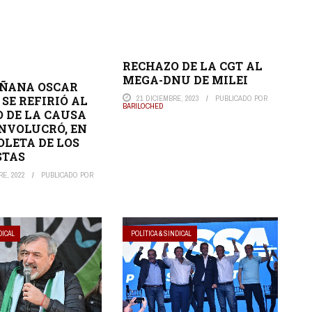
RECHAZO DE LA CGT AL
MEGA-DNU DE MILEI
AÑANA OSCAR
SE REFIRIÓ AL
21 DICIEMBRE, 2023
PUBLICADO POR
BARILOCHED
 DE LA CAUSA
INVOLUCRÓ, EN
OLETA DE LOS
STAS
E, 2022
PUBLICADO POR
DICAL
POLÍTICA & SINDICAL