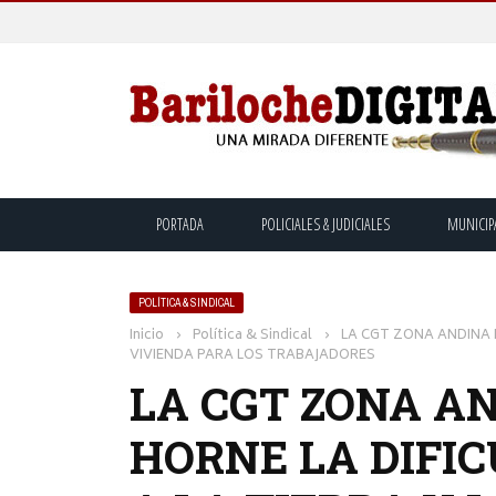
PORTADA
POLICIALES & JUDICIALES
MUNICIP
POLÍTICA & SINDICAL
Inicio
›
Política & Sindical
›
LA CGT ZONA ANDINA P
VIVIENDA PARA LOS TRABAJADORES
LA CGT ZONA A
HORNE LA DIFIC