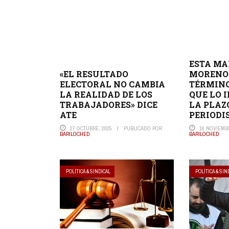
ESTA M
«EL RESULTADO
MORENO 
ELECTORAL NO CAMBIA
TÉRMINO
LA REALIDAD DE LOS
QUE LO 
TRABAJADORES» DICE
LA PLAZ
ATE
PERIODI
27 OCTUBRE, 2025
PUBLICADO POR
16 NOVIEMBR
BARILOCHED
BARILOCHED
POLÍTICA & SINDICAL
POLÍTICA & SIN