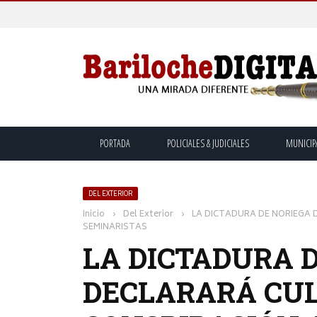
PORTADA
POLICIALES & JUDICIALES
MUNICIP
DEL EXTERIOR
Inicio
›
Del Exterior
›
LA DICTADURA DE NORIEGA 
SEMINARISTAS
LA DICTADURA 
DECLARARÁ CUL