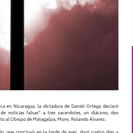
ica en Nicaragua, la dictadura de Daniel Ortega declaró
de noticias falsas” a tres sacerdotes, un diácono, dos
unto al Obispo de Matagalpa, Mons. Rolando Álvarez.
io, que concluyó en la tarde de ayer, duró cuatro días y