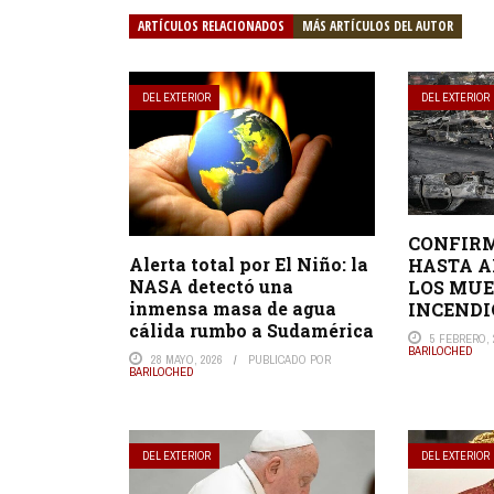
ARTÍCULOS RELACIONADOS
MÁS ARTÍCULOS DEL AUTOR
DEL EXTERIOR
DEL EXTERIOR
CONFIRM
Alerta total por El Niño: la
HASTA A
NASA detectó una
LOS MUE
inmensa masa de agua
INCENDI
cálida rumbo a Sudamérica
5 FEBRERO, 
BARILOCHED
28 MAYO, 2026
PUBLICADO POR
BARILOCHED
DEL EXTERIOR
DEL EXTERIOR