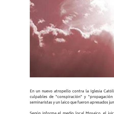
En un nuevo atropello contra la Iglesia Catól
culpables de “conspiración” y “propagación 
seminaristas y un laico que fueron apresados j
Según informa el medio local Mosaico, el juic