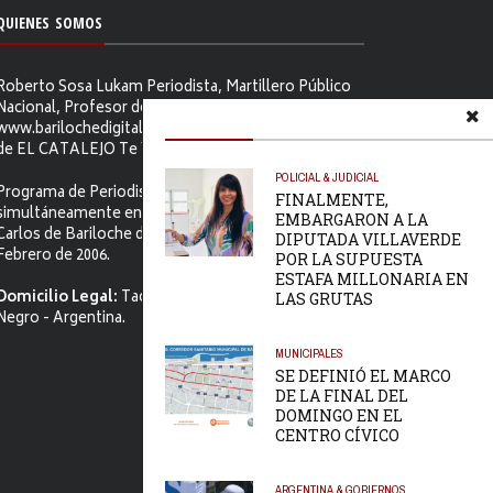
QUIENES SOMOS
Roberto Sosa Lukam Periodista, Martillero Público
Nacional, Profesor de Ciencias Sociales, Editor de
www.barilochedigital.com y Conductor y Productor
de EL CATALEJO Te Ve.
POLICIAL & JUDICIAL
Programa de Periodismo Político que se difunde
FINALMENTE,
simultáneamente en ambos Video-cables de San
EMBARGARON A LA
Carlos de Bariloche desde el primer jueves de
DIPUTADA VILLAVERDE
Febrero de 2006.
POR LA SUPUESTA
ESTAFA MILLONARIA EN
Domicilio Legal:
Tacuarí 52. S.C. de Bariloche, Río
LAS GRUTAS
Negro - Argentina.
MUNICIPALES
SE DEFINIÓ EL MARCO
DE LA FINAL DEL
DOMINGO EN EL
CENTRO CÍVICO
ARGENTINA & GOBIERNOS