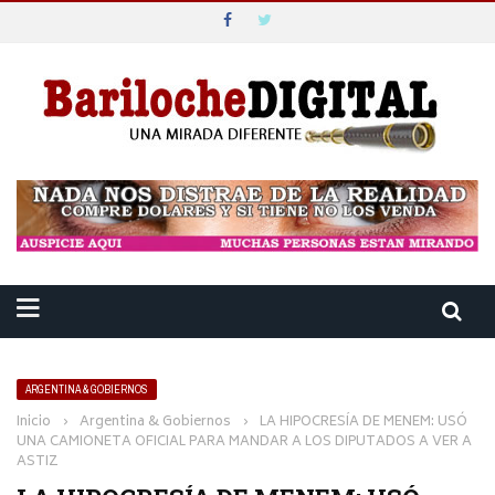
ARGENTINA & GOBIERNOS
Inicio
›
Argentina & Gobiernos
›
LA HIPOCRESÍA DE MENEM: USÓ
UNA CAMIONETA OFICIAL PARA MANDAR A LOS DIPUTADOS A VER A
ASTIZ